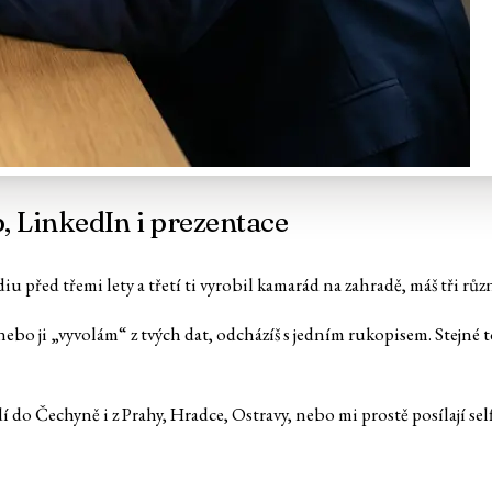
b, LinkedIn i prezentace
iu před třemi lety a třetí ti vyrobil kamarád na zahradě, máš tři rů
 nebo ji „vyvolám“ z tvých dat, odcházíš s jedním rukopisem. Stejné 
dí do Čechyně i z Prahy, Hradce, Ostravy, nebo mi prostě posílají self