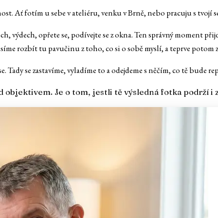
t. Ať fotím u sebe v ateliéru, venku v Brně, nebo pracuju s tvojí sel
ch, výdech, opřete se, podívejte se z okna. Ten správný moment při
íme rozbít tu pavučinu z toho, co si o sobě myslí, a teprve potom za
e. Tady se zastavíme, vyladíme to a odejdeme s něčím, co tě bude re
objektivem. Je o tom, jestli tě výsledná fotka podrží i z