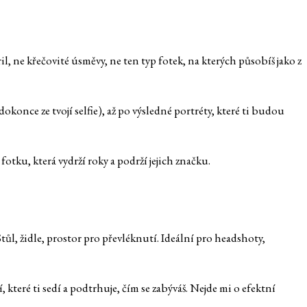
il, ne křečovité úsměvy, ne ten typ fotek, na kterých působíš jako z
dokonce ze tvojí selfie), až po výsledné portréty, které ti budou
fotku, která vydrží roky a podrží jejich značku.
ůl, židle, prostor pro převléknutí. Ideální pro headshoty,
které ti sedí a podtrhuje, čím se zabýváš. Nejde mi o efektní