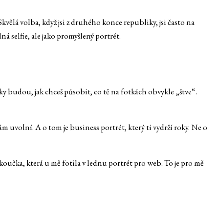
. Skvělá volba, když jsi z druhého konce republiky, jsi často na
ná selfie, ale jako promyšlený portrét.
tky budou, jak chceš působit, co tě na fotkách obvykle „štve“.
ám uvolní. A o tom je business portrét, který ti vydrží roky. Ne o
 koučka, která u mě fotila v lednu portrét pro web. To je pro mě