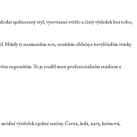
 dodat sjednocený styl, vyrovnané světlo a čistý výsledek bez toho,
el. Nikdy ti nezmenším nos, nezúžím obličej a nevyhladím vrásky
rétu nepouštím. To je rozdíl mezi profesionálním studiem a
módní výstřelek z jedné sezóny. Černá, šedá, navy, krémová,