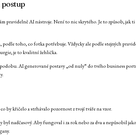
í postup
ám pravidelně AI nástroje. Není to nic skrytého. Je to způsob, jak ti
podle toho, co fotka potřebuje. Vždycky ale podle stejných pravid
rgie, je to kvalitní žehlička.
ji podobu. AI generované postavy „od nuly“ do tvého business port
y.
co by křičelo a strhávalo pozornost z tvojí tváře na vzor.
byl nadčasový. Aby fungoval i za rok nebo za dva a nepůsobil jako 
gany.