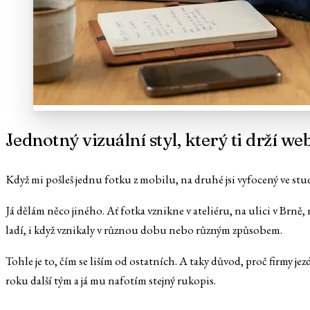
Jednotný vizuální styl, který ti drží we
Když mi pošleš jednu fotku z mobilu, na druhé jsi vyfocený ve stud
Já dělám něco jiného. Ať fotka vznikne v ateliéru, na ulici v Brně,
ladí, i když vznikaly v různou dobu nebo různým způsobem.
Tohle je to, čím se liším od ostatních. A taky důvod, proč firmy jez
roku další tým a já mu nafotím stejný rukopis.