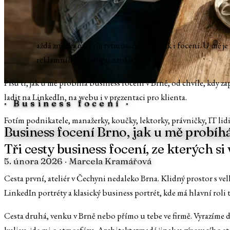
K
aždá značka má svůj rytmus. A stejně tak i focení. U mě j
reklamního katalogu z roku 2009.
Píšu ti, jak u mě probíhá business focení v Brně, od chvíle, kdy zap
ladit na LinkedIn, na webu i v prezentaci pro klienta.
·
Business focení
·
Fotím podnikatele, manažerky, koučky, lektorky, právničky, IT lidi i
Business focení Brno, jak u mě probíh
Tři cesty business focení, ze kterých s
5. února 2026
· Marcela Kramářová
Cesta první, ateliér v Čechyni nedaleko Brna. Klidný prostor s v
LinkedIn portréty a klasický business portrét, kde má hlavní roli tvo
Cesta druhá, venku v Brně nebo přímo u tebe ve firmě. Vyrazíme do 