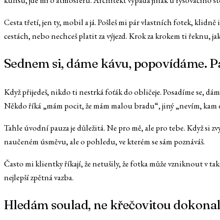
kulisu, jde mi o atmosféru. Architekt vypadá jinak u rýsovacího st
Cesta třetí, jen ty, mobil a já. Pošleš mi pár vlastních fotek, klidn
cestách, nebo nechceš platit za výjezd. Krok za krokem ti řeknu, jak
Sednem si, dáme kávu, popovídáme. Pa
Když přijedeš, nikdo ti nestrká foťák do obličeje. Posadíme se, dám
Někdo říká „mám pocit, že mám malou bradu“, jiný „nevím, kam d
Tahle úvodní pauza je důležitá. Ne pro mě, ale pro tebe. Když si zvy
naučeném úsměvu, ale o pohledu, ve kterém se sám poznáváš.
Často mi klientky říkají, že netušily, že fotka může vzniknout v t
nejlepší zpětná vazba.
Hledám soulad, ne křečovitou dokonal