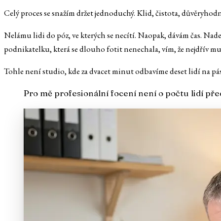
Celý proces se snažím držet jednoduchý. Klid, čistota, důvěryhodnos
Nelámu lidi do póz, ve kterých se necítí. Naopak, dávám čas. Nade
podnikatelku, která se dlouho fotit nenechala, vím, že nejdřív mus
Tohle není studio, kde za dvacet minut odbavíme deset lidí na pás
Pro mě profesionální focení není o počtu lidí před 