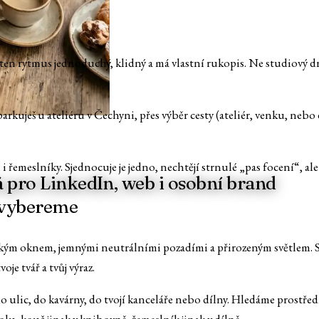
e ten rytmus jednoduchý, klidný a má vlastní rukopis. Ne studiový dr
arkuješ u ateliéru v Čechyni, přes výběr cesty (ateliér, venku, nebo 
 řemeslníky. Sjednocuje je jedno, nechtějí strnulé „pas focení“, ale 
á pro LinkedIn, web i osobní brand
i vybereme
elkým oknem, jemnými neutrálními pozadími a přirozeným světlem. St
je tvář a tvůj výraz.
ulic, do kavárny, do tvojí kanceláře nebo dílny. Hledáme prostředí, 