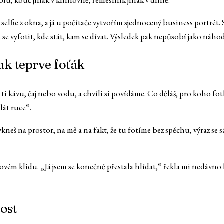
olu, kouč jinak v knihovně, řemeslník jinak v dílně.
ě i selfie z okna, a já u počítače vytvořím sjednocený business portrét
 se vyfotit, kde stát, kam se dívat. Výsledek pak nepůsobí jako náhod
k teprve foťák
 ti kávu, čaj nebo vodu, a chvíli si povídáme. Co děláš, pro koho fo
át ruce“.
kneš na prostor, na mě a na fakt, že tu fotíme bez spěchu, výraz se s
akovém klidu. „Já jsem se konečně přestala hlídat,“ řekla mi nedávno
ost