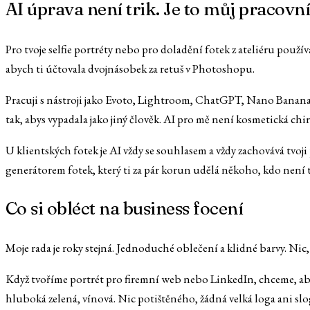
AI úprava není trik. Je to můj pracovn
Pro tvoje selfie portréty nebo pro doladění fotek z ateliéru použív
abych ti účtovala dvojnásobek za retuš v Photoshopu.
Pracuji s nástroji jako Evoto, Lightroom, ChatGPT, Nano Banana, 
tak, abys vypadala jako jiný člověk. AI pro mě není kosmetická chiru
U klientských fotek je AI vždy se souhlasem a vždy zachovává tvo
generátorem fotek, který ti za pár korun udělá někoho, kdo není t
Co si obléct na business focení
Moje rada je roky stejná. Jednoduché oblečení a klidné barvy. Nic, 
Když tvoříme portrét pro firemní web nebo LinkedIn, chceme, aby 
hluboká zelená, vínová. Nic potištěného, žádná velká loga ani slo