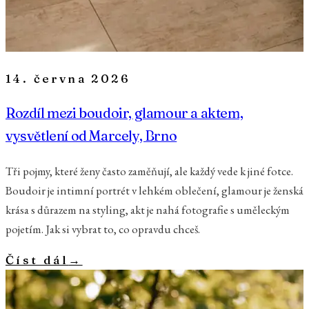
14. června 2026
Rozdíl mezi boudoir, glamour a aktem,
vysvětlení od Marcely, Brno
Tři pojmy, které ženy často zaměňují, ale každý vede k jiné fotce.
Boudoir je intimní portrét v lehkém oblečení, glamour je ženská
krása s důrazem na styling, akt je nahá fotografie s uměleckým
pojetím. Jak si vybrat to, co opravdu chceš.
Číst dál
→