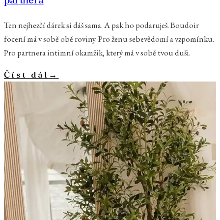
partnera
Ten nejhezčí dárek si dáš sama. A pak ho podaruješ. Boudoir
focení má v sobě obě roviny. Pro ženu sebevědomí a vzpomínku.
Pro partnera intimní okamžik, který má v sobě tvou duši.
Číst dál
→