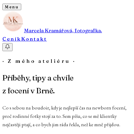
Menu
Marcela Kramářová, fotografka.
Ceník
Kontakt
· Z mého ateliéru ·
Příběhy, tipy a chvíle
z focení v Brně.
Co s sebou na boudoir, kdy je nejlepší čas na newborn focení,
proč rodinné fotky stojí za to. Sem píšu, co se mě klientky
nejčastěji ptají, a co bych jim ráda řekla, než ke mně přijdou.