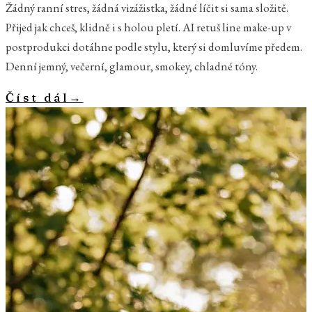
Žádný ranní stres, žádná vizážistka, žádné líčit si sama složitě.
Přijed jak chceš, klidně i s holou pletí. AI retuš line make-up v
postprodukci dotáhne podle stylu, který si domluvíme předem.
Denní jemný, večerní, glamour, smokey, chladné tóny.
Číst dál
→