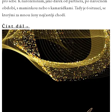
pro sebe. K narozeninám, jako dárek od partnera, po náročném
období, s maminkou nebo s kamarádkami. Tady je 6 situací, se
kterými za mnou ženy nejčastěji chodí.
Číst dál
→