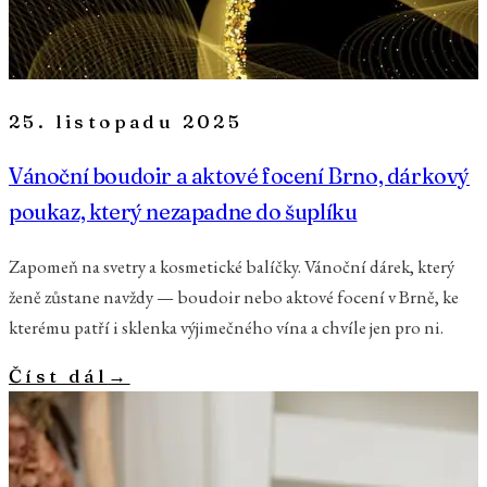
25. listopadu 2025
Vánoční boudoir a aktové focení Brno, dárkový
poukaz, který nezapadne do šuplíku
Zapomeň na svetry a kosmetické balíčky. Vánoční dárek, který
ženě zůstane navždy — boudoir nebo aktové focení v Brně, ke
kterému patří i sklenka výjimečného vína a chvíle jen pro ni.
Číst dál
→