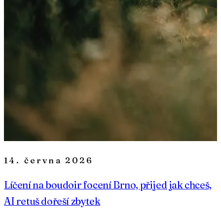
14. června 2026
Líčení na boudoir focení Brno, přijed jak chceš,
AI retuš dořeší zbytek