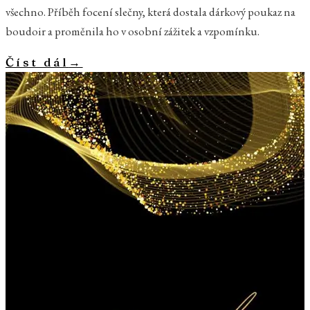
všechno. Příběh focení slečny, která dostala dárkový poukaz na
boudoir a proměnila ho v osobní zážitek a vzpomínku.
Číst dál
→