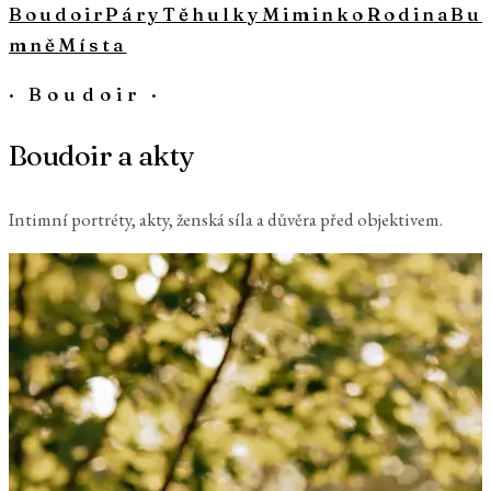
Boudoir
Páry
Těhulky
Miminko
Rodina
Bu
mně
Místa
·
Boudoir
·
Boudoir a akty
Intimní portréty, akty, ženská síla a důvěra před objektivem.