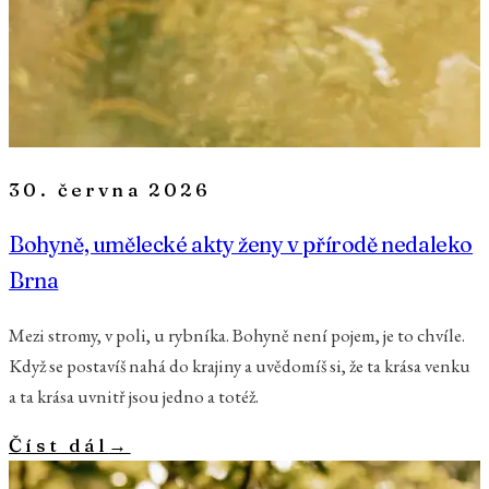
30. června 2026
Bohyně, umělecké akty ženy v přírodě nedaleko
Brna
Mezi stromy, v poli, u rybníka. Bohyně není pojem, je to chvíle.
Když se postavíš nahá do krajiny a uvědomíš si, že ta krása venku
a ta krása uvnitř jsou jedno a totéž.
Číst dál
→