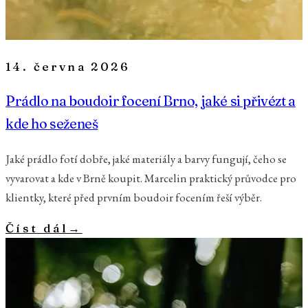
14. června 2026
Prádlo na boudoir focení Brno, jaké si přivézt a
kde ho seženeš
Jaké prádlo fotí dobře, jaké materiály a barvy fungují, čeho se
vyvarovat a kde v Brně koupit. Marcelin praktický průvodce pro
klientky, které před prvním boudoir focením řeší výběr.
Číst dál
→