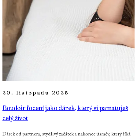
20. listopadu 2025
Boudoir focení jako dárek, který si pamatuješ
celý život
Dárek od partnera, stydlivý začátek a nakonec úsměv, který říká