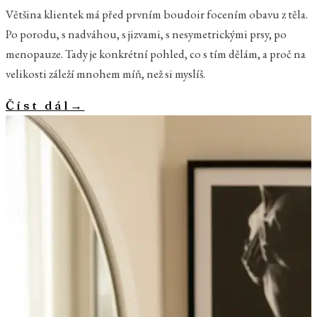
Většina klientek má před prvním boudoir focením obavu z těla.
Po porodu, s nadváhou, s jizvami, s nesymetrickými prsy, po
menopauze. Tady je konkrétní pohled, co s tím dělám, a proč na
velikosti záleží mnohem míň, než si myslíš.
Číst dál
→