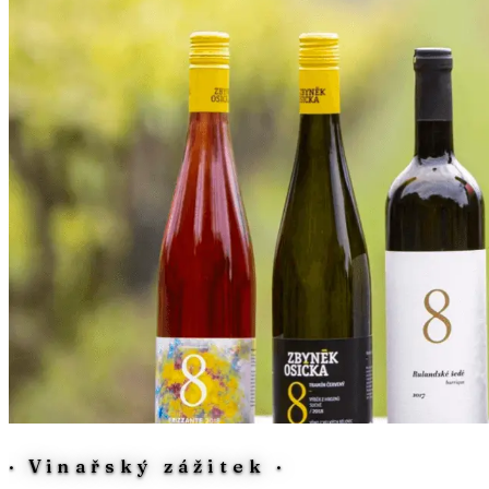
·
Vinařský zážitek
·