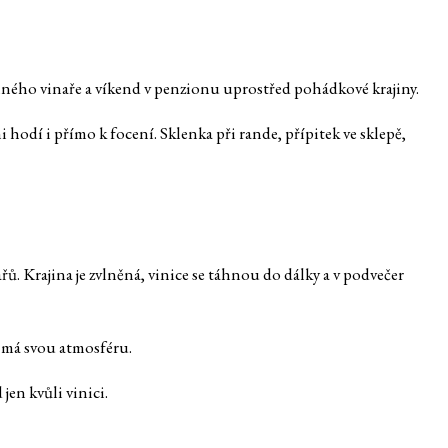
inného vinaře a víkend v penzionu uprostřed pohádkové krajiny.
i hodí i přímo k focení. Sklenka při rande, přípitek ve sklepě,
ařů. Krajina je zvlněná, vinice se táhnou do dálky a v podvečer
bí má svou atmosféru.
jen kvůli vinici.