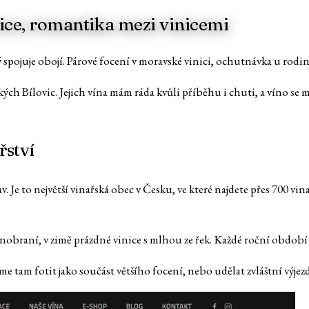
vice, romantika mezi vinicemi
rý spojuje obojí. Párové focení v moravské vinici, ochutnávka u rod
kých Bílovic. Jejich vína mám ráda kvůli příběhu i chuti, a víno se m
řství
. Je to největší vinařská obec v Česku, ve které najdete přes 700 vin
ří vínobraní, v zimě prázdné vinice s mlhou ze řek. Každé roční obdo
tam fotit jako součást většího focení, nebo udělat zvláštní výjezd 