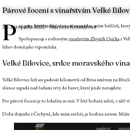
Párové focení s vinařstvím Velké Bílo
P
ro páry, které milují víno a romantiku, mám balíček, kte
25. listopadu 2025
· Marcela Kramářová
Spolupracuji s rodinným
vinařstvím Zbyněk Osička
z Vel
lahev domů jako vzpomínka.
Velké Bílovice, srdce moravského vina
Velké Bílovice leží asi padesát kilometrů od Brna směrem na Břeclav
slunce zapadá nad řadami révy do barev, které jinde nenajdete.
Pro párové focení je to lokalita ze snů. V létě bohatá zeleň, v zá
Doba dojezdu z Čechyně, kde mám ateliér, je hodina autem. Můžeme 