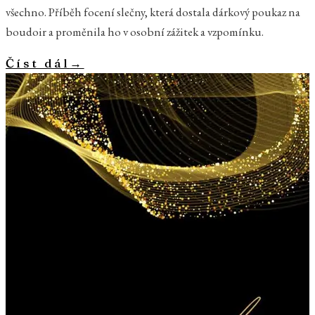
všechno. Příběh focení slečny, která dostala dárkový poukaz na
boudoir a proměnila ho v osobní zážitek a vzpomínku.
Číst dál
→