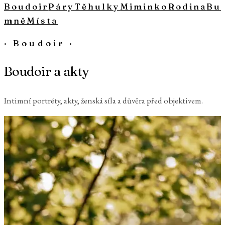
Boudoir
Páry
Těhulky
Miminko
Rodina
Bu
mně
Místa
·
Boudoir
·
Boudoir a akty
Intimní portréty, akty, ženská síla a důvěra před objektivem.