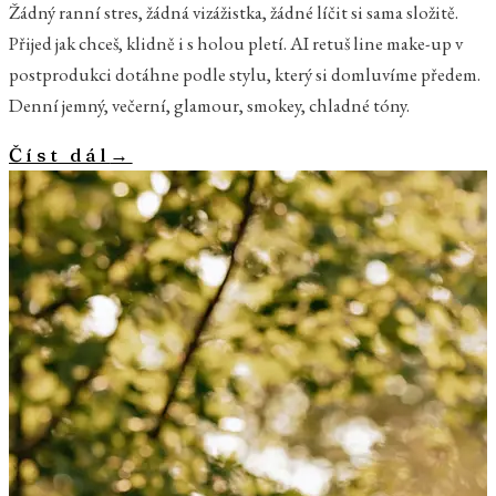
Žádný ranní stres, žádná vizážistka, žádné líčit si sama složitě.
Přijed jak chceš, klidně i s holou pletí. AI retuš line make-up v
postprodukci dotáhne podle stylu, který si domluvíme předem.
Denní jemný, večerní, glamour, smokey, chladné tóny.
Číst dál
→