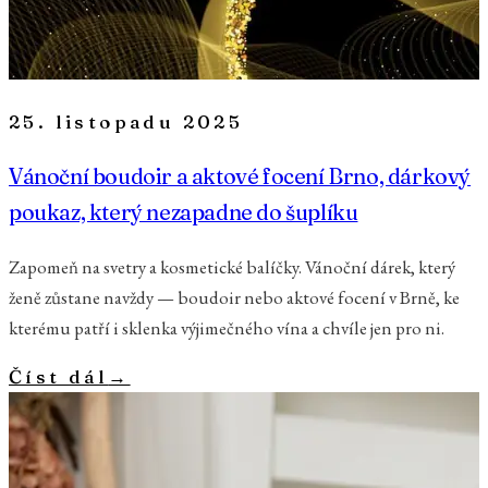
25. listopadu 2025
Vánoční boudoir a aktové focení Brno, dárkový
poukaz, který nezapadne do šuplíku
Zapomeň na svetry a kosmetické balíčky. Vánoční dárek, který
ženě zůstane navždy — boudoir nebo aktové focení v Brně, ke
kterému patří i sklenka výjimečného vína a chvíle jen pro ni.
Číst dál
→