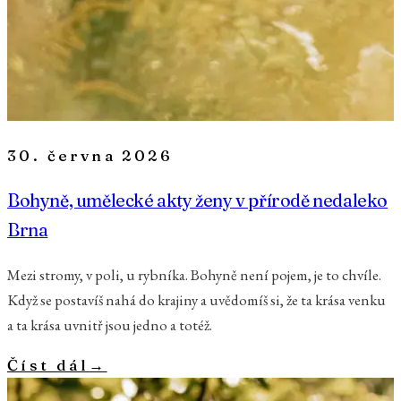
30. června 2026
Bohyně, umělecké akty ženy v přírodě nedaleko
Brna
Mezi stromy, v poli, u rybníka. Bohyně není pojem, je to chvíle.
Když se postavíš nahá do krajiny a uvědomíš si, že ta krása venku
a ta krása uvnitř jsou jedno a totéž.
Číst dál
→