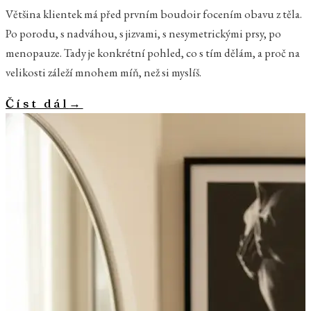
Většina klientek má před prvním boudoir focením obavu z těla.
Po porodu, s nadváhou, s jizvami, s nesymetrickými prsy, po
menopauze. Tady je konkrétní pohled, co s tím dělám, a proč na
velikosti záleží mnohem míň, než si myslíš.
Číst dál
→