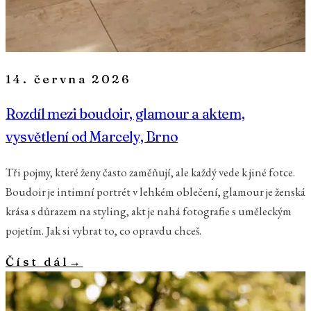
14. června 2026
Rozdíl mezi boudoir, glamour a aktem,
vysvětlení od Marcely, Brno
Tři pojmy, které ženy často zaměňují, ale každý vede k jiné fotce.
Boudoir je intimní portrét v lehkém oblečení, glamour je ženská
krása s důrazem na styling, akt je nahá fotografie s uměleckým
pojetím. Jak si vybrat to, co opravdu chceš.
Číst dál
→