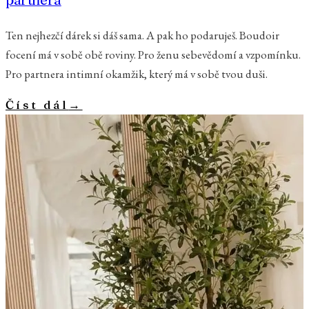
partnera
Ten nejhezčí dárek si dáš sama. A pak ho podaruješ. Boudoir
focení má v sobě obě roviny. Pro ženu sebevědomí a vzpomínku.
Pro partnera intimní okamžik, který má v sobě tvou duši.
Číst dál
→