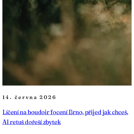
14. června 2026
Líčení na boudoir focení Brno, přijed jak chceš,
AI retuš dořeší zbytek