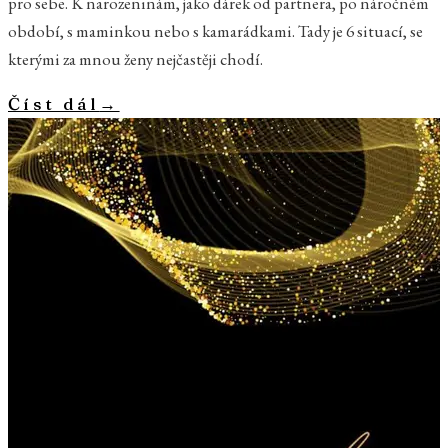
pro sebe. K narozeninám, jako dárek od partnera, po náročném
období, s maminkou nebo s kamarádkami. Tady je 6 situací, se
kterými za mnou ženy nejčastěji chodí.
Číst dál
→