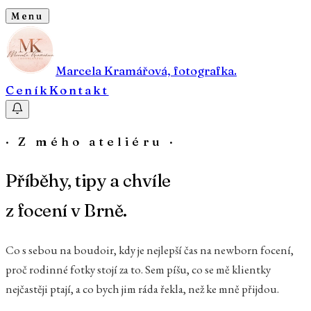
Menu
Marcela Kramářová, fotografka.
Ceník
Kontakt
· Z mého ateliéru ·
Příběhy, tipy a chvíle
z focení v Brně.
Co s sebou na boudoir, kdy je nejlepší čas na newborn focení,
proč rodinné fotky stojí za to. Sem píšu, co se mě klientky
nejčastěji ptají, a co bych jim ráda řekla, než ke mně přijdou.