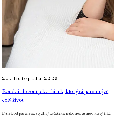
20. listopadu 2025
Boudoir focení jako dárek, který si pamatuješ
celý život
Dárek od partnera, stydlivý začátek a nakonec úsměv, který říká