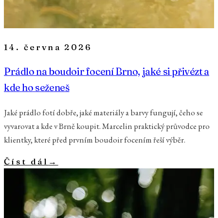
14. června 2026
Prádlo na boudoir focení Brno, jaké si přivézt a
kde ho seženeš
Jaké prádlo fotí dobře, jaké materiály a barvy fungují, čeho se
vyvarovat a kde v Brně koupit. Marcelin praktický průvodce pro
klientky, které před prvním boudoir focením řeší výběr.
Číst dál
→