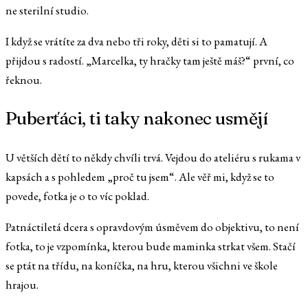
ne sterilní studio.
I když se vrátíte za dva nebo tři roky, děti si to pamatují. A
přijdou s radostí. „Marcelka, ty hračky tam ještě máš?“ první, co
řeknou.
Puberťáci, ti taky nakonec usmějí
U větších dětí to někdy chvíli trvá. Vejdou do ateliéru s rukama v
kapsách a s pohledem „proč tu jsem“. Ale věř mi, když se to
povede, fotka je o to víc poklad.
Patnáctiletá dcera s opravdovým úsměvem do objektivu, to není
fotka, to je vzpomínka, kterou bude maminka strkat všem. Stačí
se ptát na třídu, na koníčka, na hru, kterou všichni ve škole
hrajou.