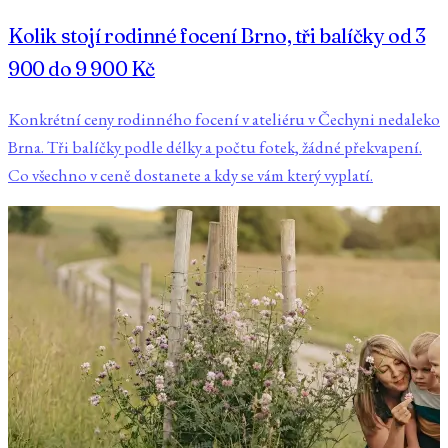
Kolik stojí rodinné focení Brno, tři balíčky od 3
900 do 9 900 Kč
Konkrétní ceny rodinného focení v ateliéru v Čechyni nedaleko
Brna. Tři balíčky podle délky a počtu fotek, žádné překvapení.
Co všechno v ceně dostanete a kdy se vám který vyplatí.