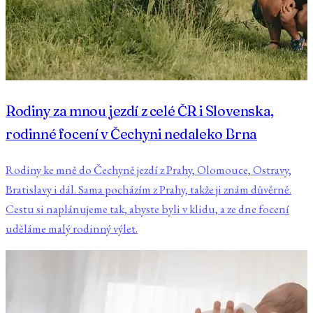
Rodiny za mnou jezdí z celé ČR i Slovenska,
rodinné focení v Čechyni nedaleko Brna
Rodiny ke mně do Čechyně jezdí z Prahy, Olomouce, Ostravy,
Bratislavy i dál. Sama pocházím z Prahy, takže ji znám důvěrně.
Cestu si naplánujeme tak, abyste byli v klidu, a ze dne focení
uděláme malý rodinný výlet.