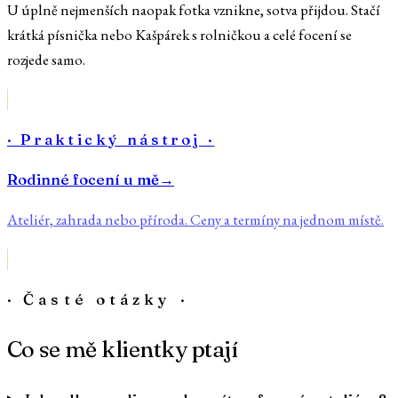
U úplně nejmenších naopak fotka vznikne, sotva přijdou. Stačí
krátká písnička nebo Kašpárek s rolničkou a celé focení se
rozjede samo.
· Praktický nástroj ·
Rodinné focení u mě
→
Ateliér, zahrada nebo příroda. Ceny a termíny na jednom místě.
· Časté otázky ·
Co se mě klientky ptají