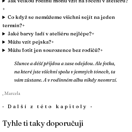
Jak velkou rodinu mohu vzít na focení v ateliéru?
+
Co když se nemůžeme všichni sejít na jeden
termín?
+
Jaké barvy ladí v ateliéru nejlépe?
+
Můžu vzít pejska?
+
Můžu fotit jen sourozence bez rodičů?
+
Slunce a déšť přijdou a zase odejdou. Ale fotka,
na které jste všichni spolu v jemných tónech, ta
vám zůstane. A v rodinném albu nikdy neomrzí.
, Marcela
·
Další z této kapitoly
·
Tyhle ti taky doporučuji