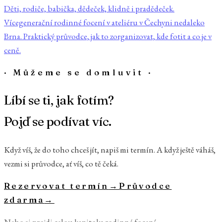
Děti, rodiče, babička, dědeček, klidně i pradědeček.
Vícegenerační rodinné focení v ateliéru v Čechyni nedaleko
Brna. Praktický průvodce, jak to zorganizovat, kde fotit a co je v
ceně.
· Můžeme se domluvit ·
Líbí se ti, jak fotím?
Pojď se podívat víc.
Když víš, že do toho chceš jít, napiš mi termín. A když ještě váháš,
vezmi si průvodce, ať víš, co tě čeká.
Rezervovat termín
→
Průvodce
zdarma
→