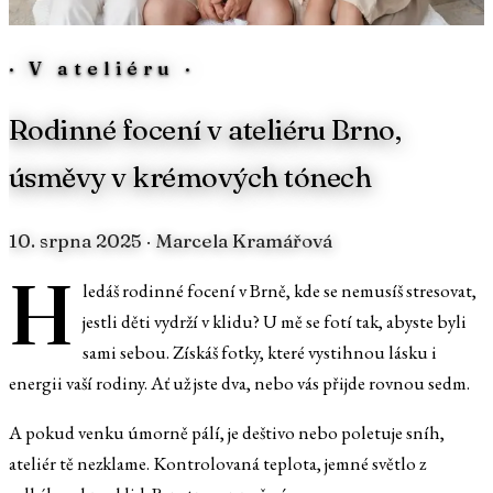
·
V ateliéru
·
Rodinné focení v ateliéru Brno,
úsměvy v krémových tónech
10. srpna 2025
· Marcela Kramářová
H
ledáš rodinné focení v Brně, kde se nemusíš stresovat,
jestli děti vydrží v klidu? U mě se fotí tak, abyste byli
sami sebou. Získáš fotky, které vystihnou lásku i
energii vaší rodiny. Ať už jste dva, nebo vás přijde rovnou sedm.
A pokud venku úmorně pálí, je deštivo nebo poletuje sníh,
ateliér tě nezklame. Kontrolovaná teplota, jemné světlo z