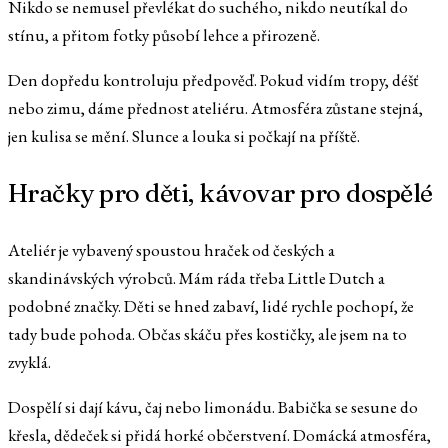
Nikdo se nemusel převlékat do suchého, nikdo neutíkal do
stínu, a přitom fotky působí lehce a přirozeně.
Den dopředu kontroluju předpověď. Pokud vidím tropy, déšť
nebo zimu, dáme přednost ateliéru. Atmosféra zůstane stejná,
jen kulisa se mění. Slunce a louka si počkají na příště.
Hračky pro děti, kávovar pro dospělé
Ateliér je vybavený spoustou hraček od českých a
skandinávských výrobců. Mám ráda třeba Little Dutch a
podobné značky. Děti se hned zabaví, lidé rychle pochopí, že
tady bude pohoda. Občas skáču přes kostičky, ale jsem na to
zvyklá.
Dospělí si dají kávu, čaj nebo limonádu. Babička se sesune do
křesla, dědeček si přidá horké občerstvení. Domácká atmosféra,