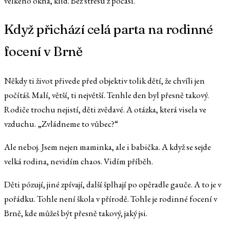
velkého okna, klid. Bez stresu z počasí.
Když přichází celá parta na rodinné
focení v Brně
Někdy ti život přivede před objektiv tolik dětí, že chvíli jen
počítáš. Malí, větší, ti největší. Tenhle den byl přesně takový.
Rodiče trochu nejistí, děti zvědavé. A otázka, která visela ve
vzduchu. „Zvládneme to vůbec?“
Ale neboj. Jsem nejen maminka, ale i babička. A když se sejde
velká rodina, nevidím chaos. Vidím příběh.
Děti pózují, jiné zpívají, další šplhají po opěradle gauče. A to je v
pořádku. Tohle není škola v přírodě. Tohle je rodinné focení v
Brně, kde můžeš být přesně takový, jaký jsi.