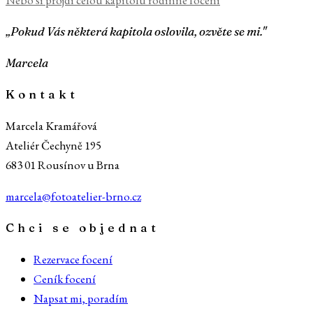
Nebo si projdi celou kapitolu
rodinné focení
„Pokud Vás některá kapitola oslovila, ozvěte se mi."
Marcela
Kontakt
Marcela Kramářová
Ateliér Čechyně 195
683 01 Rousínov u Brna
marcela@fotoatelier-brno.cz
Chci se objednat
Rezervace focení
Ceník focení
Napsat mi, poradím