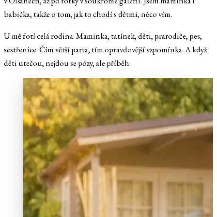
v Olšanech, až po fotky v soukromé galerii. Jsem maminka i
babička, takže o tom, jak to chodí s dětmi, něco vím.
U mě fotí celá rodina. Maminka, tatínek, děti, prarodiče, pes,
sestřenice. Čím větší parta, tím opravdovější vzpomínka. A když
děti utečou, nejdou se pózy, ale příběh.