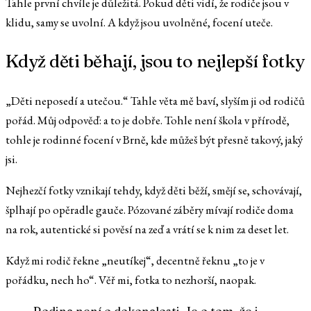
Tahle první chvíle je důležitá. Pokud děti vidí, že rodiče jsou v
klidu, samy se uvolní. A když jsou uvolněné, focení uteče.
Když děti běhají, jsou to nejlepší fotky
„Děti neposedí a utečou.“ Tahle věta mě baví, slyším ji od rodičů
pořád. Můj odpověď: a to je dobře. Tohle není škola v přírodě,
tohle je rodinné focení v Brně, kde můžeš být přesně takový, jaký
jsi.
Nejhezčí fotky vznikají tehdy, když děti běží, smějí se, schovávají,
šplhají po opěradle gauče. Pózované záběry mívají rodiče doma
na rok, autentické si pověsí na zeď a vrátí se k nim za deset let.
Když mi rodič řekne „neutíkej“, decentně řeknu „to je v
pořádku, nech ho“. Věř mi, fotka to nezhorší, naopak.
Rodina není o dokonalosti. Je o tom, že i