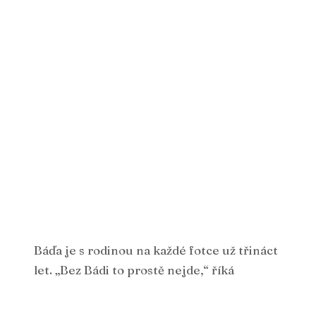
Báďa je s rodinou na každé fotce už třináct
let. „Bez Bádi to prostě nejde,“ říká
maminka.