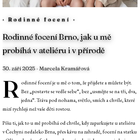
·
Rodinné focení
·
Rodinné focení Brno, jak u mě
probíhá v ateliéru i v přírodě
30. září 2025
· Marcela Kramářová
R
odinné focení je u mě o tom, že přijdete a můžete být.
Bez „postavte se vedle sebe“, bez „usmějte se na tři, dva,
jedna“. Tráva pod nohama, světlo, smích a chvíle, které
mizí rychleji než vaše děti rostou.
Píšu ti, jak to u mě probíhá od chvíle, kdy zaparkujete u ateliéru
v Čechyni nedaleko Brna, přes kávu na zahradě, focení na statku