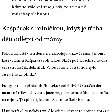
když se všichni smějí, víš, že se na ně
můžeš spolehnout.
Kašpárek s rolničkou, když je třeba
děti odlepit od mámy
Pokud má dítě v ten den ne, nezapojuju krizový režim. Jenom z
koše vytáhnu Kašpárka s rolničkou. Skáče po hlavách, schovává
se za stromeček, dělá hluk. Vyloudí smích i u toho nejvíc
zaseklého „zlobílka“.
Funguje to do předškolního věku spolehlivě. U starších dětí
mám jiné triky, oslovuju je jménem, ptám se na třídu, na koníčka,
na nejnovější aplikaci, kterou všichni ve škole hrajou.
U puberťáků to někdy trvá. Ale věř mi, když se to povede, fotka je