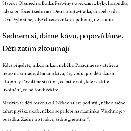
Statek v Olšanech u Bolka. Pastviny s ovečkami a býky, hospůdka,
kde si po focení sedneme. Děti milují zvířátka, dospělí si dají
kávu. Vybíráme, když chcete venkov a pohodu, ne studio.
Sednem si, dáme kávu, popovídáme.
Děti zatím zkoumají
Když přijedete, nikdo nikam neběhá. Posadíme se v ateliéru
nebo na zahradě, dám vám kávu, čaj, vodu, pro děti džus a
křupinky. Povídáme si o tom, co máte rádi, kde se cítíte
uvolnění, co od fotek čekáte.
Mezitím se děti rozkoukají. Někdo zaleze pod stůl, někdo začne
tahat plyšáka z koše, někdo se přilepí na maminku. Všechno je v
pořádku. Žádné instrukce, žádné „neutíkej“.