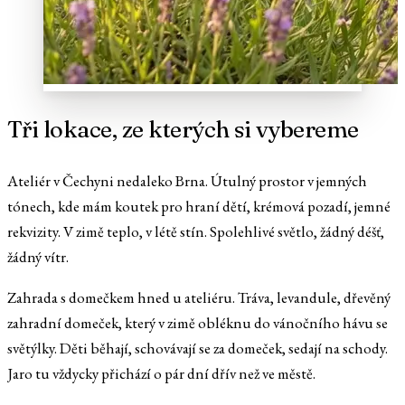
Tři lokace, ze kterých si vybereme
Ateliér v Čechyni nedaleko Brna. Útulný prostor v jemných
tónech, kde mám koutek pro hraní dětí, krémová pozadí, jemné
rekvizity. V zimě teplo, v létě stín. Spolehlivé světlo, žádný déšť,
žádný vítr.
Zahrada s domečkem hned u ateliéru. Tráva, levandule, dřevěný
zahradní domeček, který v zimě obléknu do vánočního hávu se
světýlky. Děti běhají, schovávají se za domeček, sedají na schody.
Jaro tu vždycky přichází o pár dní dřív než ve městě.