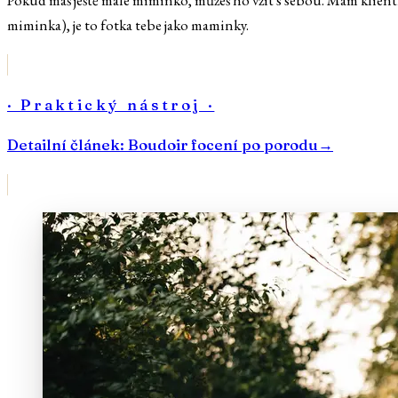
Pokud máš ještě malé miminko, můžeš ho vzít s sebou. Mám klientky
miminka), je to fotka tebe jako maminky.
· Praktický nástroj ·
Detailní článek: Boudoir focení po porodu
→