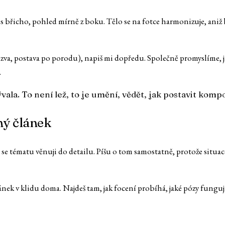
 břicho, pohled mírně z boku. Tělo se na fotce harmonizuje, aniž bys
izva, postava po porodu), napiš mi dopředu. Společně promyslíme, j
.
vala. To není lež, to je umění, vědět, jak postavit kompo
ný článek
tématu věnuji do detailu. Píšu o tom samostatně, protože situace je 
článek v klidu doma. Najdeš tam, jak focení probíhá, jaké pózy fungují