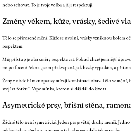
nebo schovat. To je tvoje volba a já ji respektuji.
Změny věkem, kůže, vrásky, šedivé vla
Tělo se přirozeně mění. Kůže se uvolní, vrásky vzniknou kolem očí, š
respektem.
Můj přístup je oba směry respektovat. Pokud chceš jemnější úprav
mi po focení řekne „jsem překvapená, jak hezky vypadám, a přitom js
Ženy v období menopauzy mívají kombinaci obav. Tělo se mění, horm
stojí za fotku“. Vzpomínka, kterou si dáš dál do života.
Asymetrické prsy, břišní stěna, rame
Žádné tělo není symetrické. Jeden prs je větší, druhý menší. Jedno 
reklamách je všechno upravené tak, aby vypadalo jak ze sochy.