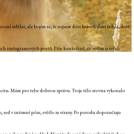
focení udělat, ale bojím se, že nejsem dost krásná, dost štíhlá, dost
tkách instagramových postů. Píšu konkrétně, co vidím u svých
eficitu. Mám pro tebe dobrou zprávu. Tvoje tělo zrovna vykonalo
o, sed v intimní póze, světlo ze strany. Po porodu doporučuju