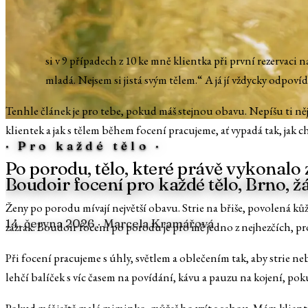
A
si v 9 případech z 10 ke mně klientka při první rezervaci na
mladá. Nejsem si jistá svým tělem.“ A já jí vždycky odpovíd
Tenhle článek je pro tebe, pokud máš stejnou obavu. Nepíšu ti něj
klientek a jak s tělem během focení pracujeme, ať vypadá tak, jak ch
·
Pro každé tělo
·
Po porodu, tělo, které právě vykonalo
Boudoir focení pro každé tělo, Brno, žá
Ženy po porodu mívají největší obavu. Strie na břiše, povolená ků
14. června 2026
· Marcela Kramářová
zázrak. Boudoir focení po porodu je pro mě jedno z nejhezčích, pr
Při focení pracujeme s úhly, světlem a oblečením tak, aby strie ne
lehčí balíček s víc časem na povídání, kávu a pauzu na kojení, pok