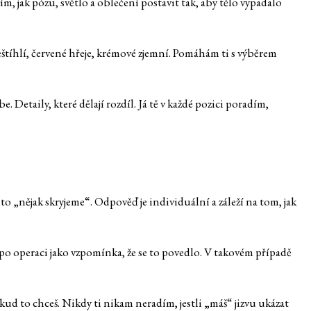
ím, jak pózu, světlo a oblečení postavit tak, aby tělo vypadalo
zeštíhlí, červené hřeje, krémové zjemní. Pomáhám ti s výběrem
etaily, které dělají rozdíl. Já tě v každé pozici poradím,
 to „nějak skryjeme“. Odpověď je individuální a záleží na tom, jak
va po operaci jako vzpomínka, že se to povedlo. V takovém případě
kud to chceš. Nikdy ti nikam neradím, jestli „máš“ jizvu ukázat