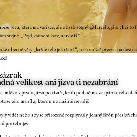
píše větu, která má variace, ale obsah stejný. „Marcelo, já si chci to 
ám stejně. „Pojď, dáme si kafe, a uvidíš.“
aké obecné věty „každé tělo je krásné“, to si můžeš přečíst na desí
ceš.
 zázrak
dná velikost ani jizva ti nezabrání
že, mléko v prsou, jizva po císaři, kruh pod očima ze spánkového d
otože tělo má sílu, kterou normálně nevidíš.
byly vidět nebo aby se přirozeně rozplynuly. Jemný šifón přes břich
ud potřebuješ.