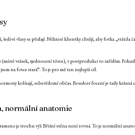
sy
edivé vlasy se přidají. Některé klientky chtějí, aby fotka „vrátila ča
u (méně vrásek, sjednocení tónu), v postprodukci to zařídím. Pokud
em na fotce stará“. To je pro mě ten nejlepší cíl.
ony kolísají, sebevědomí občas. Boudoir focení je tady krásná chvíl
na, normální anatomie
rameno je trochu výš. Břišní stěna není rovná. To je normální anatom