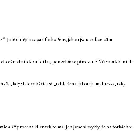
s“. Jiné chtějí naopak fotku ženy, jakou jsou teď, se vším
 chceš realistickou fotku, ponecháme přirozeně. Většina klientek
e, kdy si dovolíš říct si „tahle žena, jakou jsem dneska, taky
ie a 99 procent klientek to má. Jen jsme si zvykly, že na fotkách v