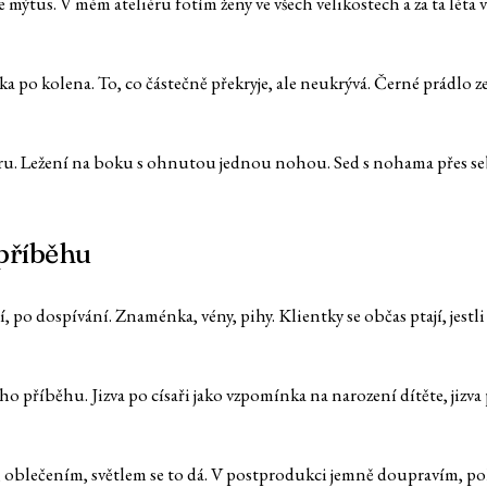
 mýtus. V mém ateliéru fotím ženy ve všech velikostech a za ta léta v
jka po kolena. To, co částečně překryje, ale neukrývá. Černé prádlo 
u. Ležení na boku s ohnutou jednou nohou. Sed s nohama přes sebe. D
 příběhu
, po dospívání. Znaménka, vény, pihy. Klientky se občas ptají, jestli
svého příběhu. Jizva po císaři jako vzpomínka na narození dítěte, jiz
zou, oblečením, světlem se to dá. V postprodukci jemně doupravím, po