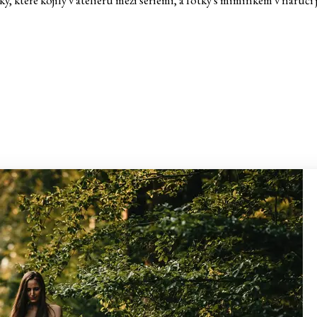
, které kojily v ateliéru mezi sériemi, a fotky s miminkem v náručí