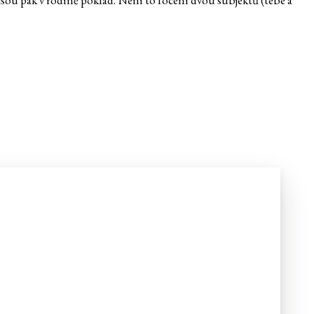
 jsou pak v rodině poklad. Není to focení dvou subjektů (tebe a