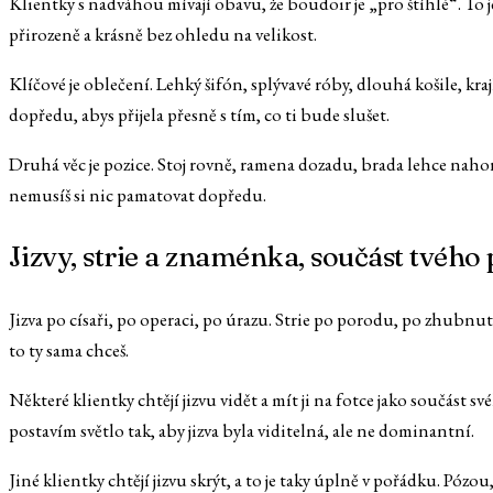
Klientky s nadváhou mívají obavu, že boudoir je „pro štíhlé“. To je
přirozeně a krásně bez ohledu na velikost.
Klíčové je oblečení. Lehký šifón, splývavé róby, dlouhá košile, kra
dopředu, abys přijela přesně s tím, co ti bude slušet.
Druhá věc je pozice. Stoj rovně, ramena dozadu, brada lehce nahor
nemusíš si nic pamatovat dopředu.
Jizvy, strie a znaménka, součást tvého
Jizva po císaři, po operaci, po úrazu. Strie po porodu, po zhubnutí
to ty sama chceš.
Některé klientky chtějí jizvu vidět a mít ji na fotce jako součást 
postavím světlo tak, aby jizva byla viditelná, ale ne dominantní.
Jiné klientky chtějí jizvu skrýt, a to je taky úplně v pořádku. Pó