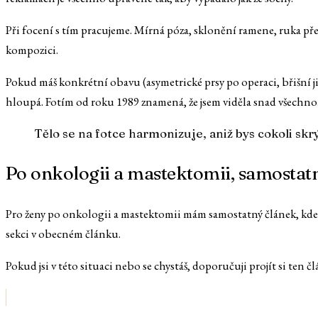
Při focení s tím pracujeme. Mírná póza, sklonění ramene, ruka přes
kompozici.
Pokud máš konkrétní obavu (asymetrické prsy po operaci, břišní j
hloupá. Fotím od roku 1989 znamená, že jsem viděla snad všechno
Tělo se na fotce harmonizuje, aniž bys cokoli skrý
Po onkologii a mastektomii, samostat
Pro ženy po onkologii a mastektomii mám samostatný článek, kde se 
sekci v obecném článku.
Pokud jsi v této situaci nebo se chystáš, doporučuji projít si ten 