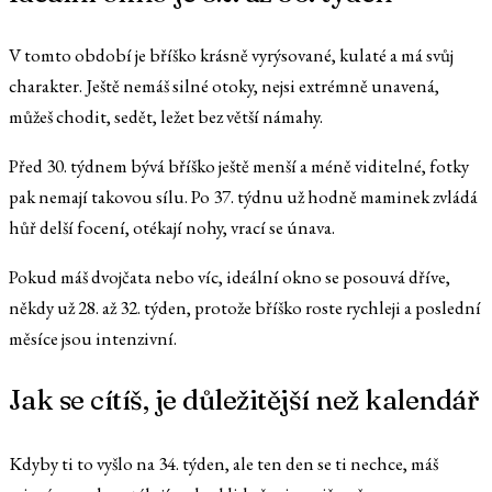
V tomto období je bříško krásně vyrýsované, kulaté a má svůj
charakter. Ještě nemáš silné otoky, nejsi extrémně unavená,
můžeš chodit, sedět, ležet bez větší námahy.
Před 30. týdnem bývá bříško ještě menší a méně viditelné, fotky
pak nemají takovou sílu. Po 37. týdnu už hodně maminek zvládá
hůř delší focení, otékají nohy, vrací se únava.
Pokud máš dvojčata nebo víc, ideální okno se posouvá dříve,
někdy už 28. až 32. týden, protože bříško roste rychleji a poslední
měsíce jsou intenzivní.
Jak se cítíš, je důležitější než kalendář
Kdyby ti to vyšlo na 34. týden, ale ten den se ti nechce, máš