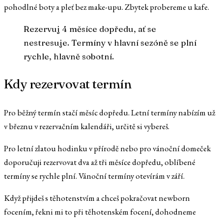
pohodlné boty a pleť bez make-upu. Zbytek probereme u kafe.
Rezervuj 4 měsíce dopředu, ať se
nestresuje. Termíny v hlavní sezóně se plní
rychle, hlavně sobotní.
Kdy rezervovat termín
Pro běžný termín stačí měsíc dopředu. Letní termíny nabízím už
v březnu v rezervačním kalendáři, určitě si vybereš.
Pro letní zlatou hodinku v přírodě nebo pro vánoční domeček
doporučuji rezervovat dva až tři měsíce dopředu, oblíbené
termíny se rychle plní. Vánoční termíny otevírám v září.
Když přijdeš s těhotenstvím a chceš pokračovat newborn
focením, řekni mi to při těhotenském focení, dohodneme