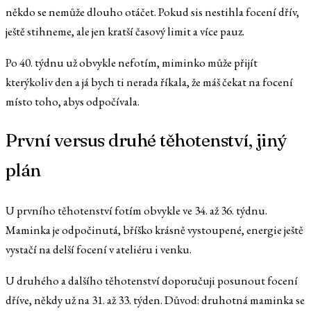
někdo se nemůže dlouho otáčet. Pokud sis nestihla focení dřív,
ještě stihneme, ale jen kratší časový limit a více pauz.
Po 40. týdnu už obvykle nefotím, miminko může přijít
kterýkoliv den a já bych ti nerada říkala, že máš čekat na focení
místo toho, abys odpočívala.
První versus druhé těhotenství, jiný
plán
U prvního těhotenství fotím obvykle ve 34. až 36. týdnu.
Maminka je odpočinutá, bříško krásně vystoupené, energie ještě
vystačí na delší focení v ateliéru i venku.
U druhého a dalšího těhotenství doporučuji posunout focení
dříve, někdy už na 31. až 33. týden. Důvod: druhotná maminka se