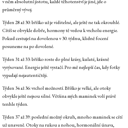
v něm absolutní jistotu, každé těhotenství je jiné, jde o
průměrný vývoj.
Týden 28 až 30: bříško už je viditelné, ale ještě ne tak okrouhlé.
Cítíš se obvykle dobře, hormony tě vedou k vrcholu energie.
Pokud cestuješ na dovolenou v 30. týdnu, klidně focení
posuneme na po dovolené.
Týden 31 až 33: bříško roste do plné krásy, kulaté, krásně
vyrýsované. Energie ještě vystačí. Pro mě nejlepší čas, kdy fotky
vypadají nejautentičtěji.
Týden 34 až 36: vrchol možností. Bříško je velké, ale otoky
obvykle ještě nejsou silné. Většina mých maminek volí právě
tenhle týden.
Týden 37 až 39: poslední možný okruh, mnoho maminek se cítí
už unaveně. Otoky na rukou a nohou, hormonální únava,