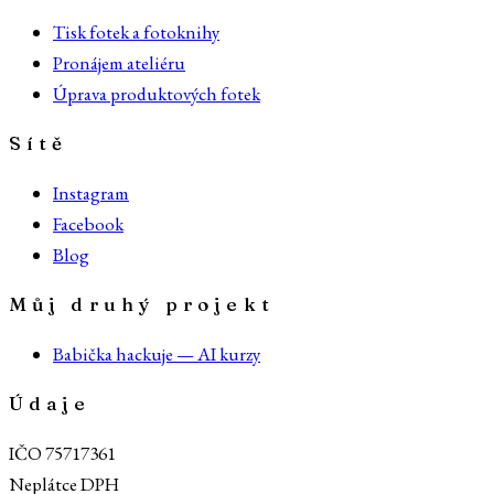
Tisk fotek a fotoknihy
Pronájem ateliéru
Úprava produktových fotek
Sítě
Instagram
Facebook
Blog
Můj druhý projekt
Babička hackuje — AI kurzy
Údaje
IČO 75717361
Neplátce DPH