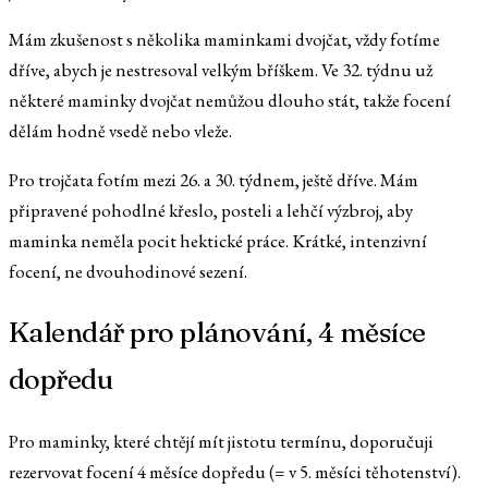
Mám zkušenost s několika maminkami dvojčat, vždy fotíme
dříve, abych je nestresoval velkým bříškem. Ve 32. týdnu už
některé maminky dvojčat nemůžou dlouho stát, takže focení
dělám hodně vsedě nebo vleže.
Pro trojčata fotím mezi 26. a 30. týdnem, ještě dříve. Mám
připravené pohodlné křeslo, posteli a lehčí výzbroj, aby
maminka neměla pocit hektické práce. Krátké, intenzivní
focení, ne dvouhodinové sezení.
Kalendář pro plánování, 4 měsíce
dopředu
Pro maminky, které chtějí mít jistotu termínu, doporučuji
rezervovat focení 4 měsíce dopředu (= v 5. měsíci těhotenství).