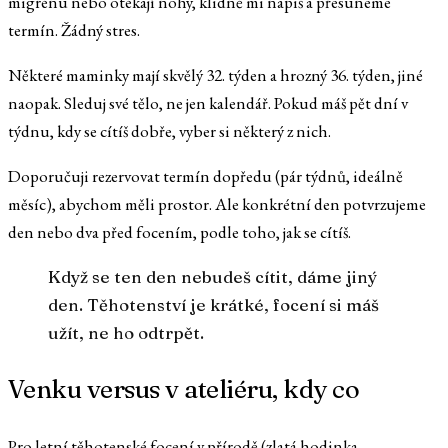
migrénu nebo otékají nohy, klidně mi napiš a přesuneme
termín. Žádný stres.
Některé maminky mají skvělý 32. týden a hrozný 36. týden, jiné
naopak. Sleduj své tělo, ne jen kalendář. Pokud máš pět dní v
týdnu, kdy se cítíš dobře, vyber si některý z nich.
Doporučuji rezervovat termín dopředu (pár týdnů, ideálně
měsíc), abychom měli prostor. Ale konkrétní den potvrzujeme
den nebo dva před focením, podle toho, jak se cítíš.
Když se ten den nebudeš cítit, dáme jiný
den. Těhotenství je krátké, focení si máš
užít, ne ho odtrpět.
Venku versus v ateliéru, kdy co
Pro letní těhotenské focení v přírodě (zlatá hodinka,