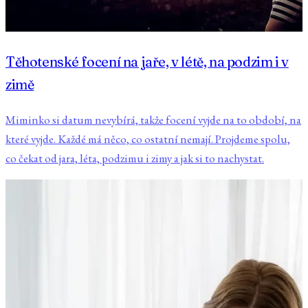
Těhotenské focení na jaře, v létě, na podzim i v
zimě
Miminko si datum nevybírá, takže focení vyjde na to období, na
které vyjde. Každé má něco, co ostatní nemají. Projdeme spolu,
co čekat od jara, léta, podzimu i zimy a jak si to nachystat.