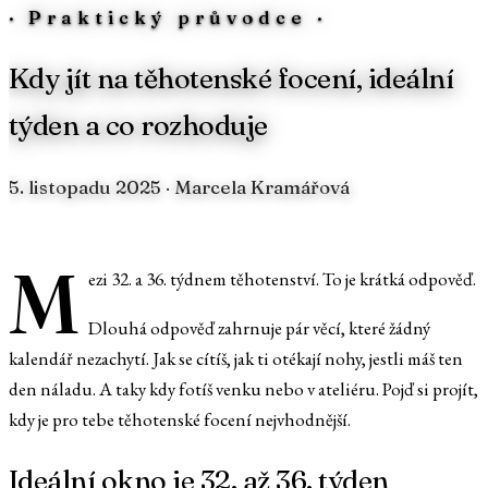
·
Praktický průvodce
·
Kdy jít na těhotenské focení, ideální
týden a co rozhoduje
5. listopadu 2025
· Marcela Kramářová
M
ezi 32. a 36. týdnem těhotenství. To je krátká odpověď.
Dlouhá odpověď zahrnuje pár věcí, které žádný
kalendář nezachytí. Jak se cítíš, jak ti otékají nohy, jestli máš ten
den náladu. A taky kdy fotíš venku nebo v ateliéru. Pojď si projít,
kdy je pro tebe těhotenské focení nejvhodnější.
Ideální okno je 32. až 36. týden