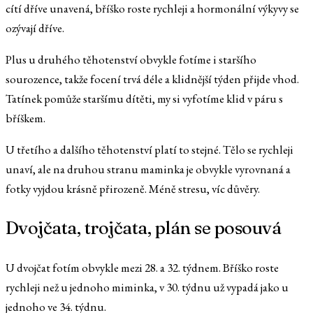
cítí dříve unavená, bříško roste rychleji a hormonální výkyvy se
ozývají dříve.
Plus u druhého těhotenství obvykle fotíme i staršího
sourozence, takže focení trvá déle a klidnější týden přijde vhod.
Tatínek pomůže staršímu dítěti, my si vyfotíme klid v páru s
bříškem.
U třetího a dalšího těhotenství platí to stejné. Tělo se rychleji
unaví, ale na druhou stranu maminka je obvykle vyrovnaná a
fotky vyjdou krásně přirozeně. Méně stresu, víc důvěry.
Dvojčata, trojčata, plán se posouvá
U dvojčat fotím obvykle mezi 28. a 32. týdnem. Bříško roste
rychleji než u jednoho miminka, v 30. týdnu už vypadá jako u
jednoho ve 34. týdnu.