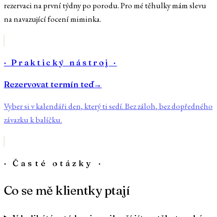
rezervaci na první týdny po porodu. Pro mé těhulky mám slevu
na navazující focení miminka.
· Praktický nástroj ·
Rezervovat termín teď
→
Vyber si v kalendáři den, který ti sedí. Bez záloh, bez dopředného
závazku k balíčku.
· Časté otázky ·
Co se mě klientky ptají