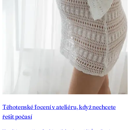
Těhotenské focení v ateliéru, když nechcete
řešit počasí