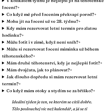
V kolikátém týdnu je nejlepší jít na těhotenské
focení?
+
Co když mě před focením překvapí porod?
+
Mohu jít na focení už ve 28. týdnu?
+
Kdy mám rezervovat letní termín pro zlatou
hodinku?
+
Můžu fotit i v zimě, když není sníh?
+
Můžu si rezervovat focení miminka už během
těhotenského?
+
Mám druhé těhotenství, kdy je nejlepší fotit?
+
Mám dvojčata, jak to plánovat?
+
Jak dlouho dopředu si mám rezervovat letní
termín?
+
Co když mám otoky a stydím se za bříško?
+
Ideální týden je ten, ve kterém se cítíš dobře.
Tělo poslouchej víc než kalendář, a já se ti