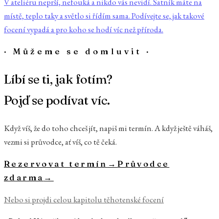
V ateliéru neprší, nefouká a nikdo vás nevidí. Šatník máte na
místě, teplo taky a světlo si řídím sama. Podívejte se, jak takové
focení vypadá a pro koho se hodí víc než příroda.
· Můžeme se domluvit ·
Líbí se ti, jak fotím?
Pojď se podívat víc.
Když víš, že do toho chceš jít, napiš mi termín. A když ještě váháš,
vezmi si průvodce, ať víš, co tě čeká.
Rezervovat termín
→
Průvodce
zdarma
→
Nebo si projdi celou kapitolu
těhotenské focení