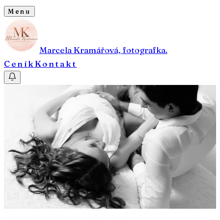
Menu
Marcela Kramářová, fotografka.
Ceník
Kontakt