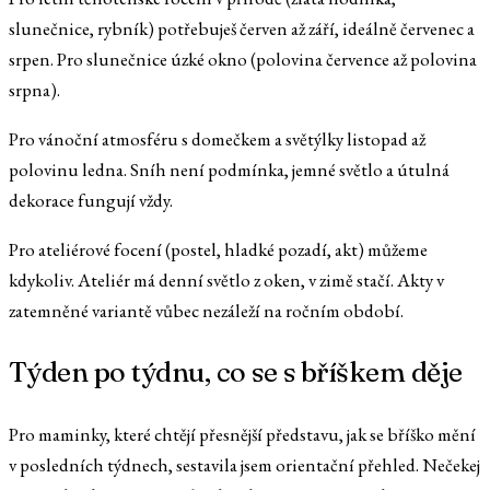
slunečnice, rybník) potřebuješ červen až září, ideálně červenec a
srpen. Pro slunečnice úzké okno (polovina července až polovina
srpna).
Pro vánoční atmosféru s domečkem a světýlky listopad až
polovinu ledna. Sníh není podmínka, jemné světlo a útulná
dekorace fungují vždy.
Pro ateliérové focení (postel, hladké pozadí, akt) můžeme
kdykoliv. Ateliér má denní světlo z oken, v zimě stačí. Akty v
zatemněné variantě vůbec nezáleží na ročním období.
Týden po týdnu, co se s bříškem děje
Pro maminky, které chtějí přesnější představu, jak se bříško mění
v posledních týdnech, sestavila jsem orientační přehled. Nečekej