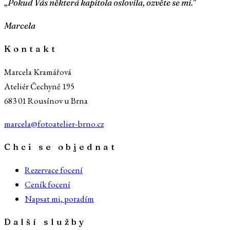
„Pokud Vás některá kapitola oslovila, ozvěte se mi."
Marcela
Kontakt
Marcela Kramářová
Ateliér Čechyně 195
683 01 Rousínov u Brna
marcela@fotoatelier-brno.cz
Chci se objednat
Rezervace focení
Ceník focení
Napsat mi, poradím
Další služby