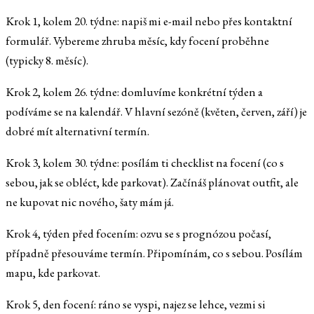
Krok 1, kolem 20. týdne: napiš mi e-mail nebo přes kontaktní
formulář. Vybereme zhruba měsíc, kdy focení proběhne
(typicky 8. měsíc).
Krok 2, kolem 26. týdne: domluvíme konkrétní týden a
podíváme se na kalendář. V hlavní sezóně (květen, červen, září) je
dobré mít alternativní termín.
Krok 3, kolem 30. týdne: posílám ti checklist na focení (co s
sebou, jak se obléct, kde parkovat). Začínáš plánovat outfit, ale
ne kupovat nic nového, šaty mám já.
Krok 4, týden před focením: ozvu se s prognózou počasí,
případně přesouváme termín. Připomínám, co s sebou. Posílám
mapu, kde parkovat.
Krok 5, den focení: ráno se vyspi, najez se lehce, vezmi si