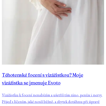
Těhotenské focení s vizážistkou? Moje
vizážistka se jmenuje Evoto
Vizážistku k focení nenabízím a ušetříš tím ráno, peníze i nervy.
Přijeď s líčením, jaké nosíš běžně, a zbytek dotáhnu při úpravě