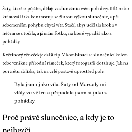
Šaty, které ti půjčím, dělají ve slunečnicovém poli divy. Bílá nebo
krémová látka kontrastuje se žlutou výškou slunečnic, a při
sebemenším pohybu chytá vítr. Stačí, abys udělala krok a v
něčem se otočila, a já mám fotku, na které vypadáš jako z
pohádky.
Květinový věneček je další tip. V kombinaci se slunečnicí kolem
tebe vznikne přírodní rámeček, který fotografii dotahuje. Jak na
portrétu zblízka, tak na celé postavě uprostřed pole.
Byla jsem jako víla. Šaty od Marcely mi
vlály ve větru a připadala jsem si jako z
pohádky.
Proč právě slunečnice, a kdy je to
nejhezčí