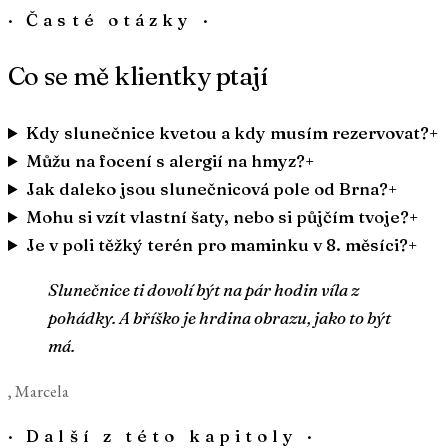
· Časté otázky ·
Co se mě klientky ptají
Kdy slunečnice kvetou a kdy musím rezervovat?
+
Můžu na focení s alergií na hmyz?
+
Jak daleko jsou slunečnicová pole od Brna?
+
Mohu si vzít vlastní šaty, nebo si půjčím tvoje?
+
Je v poli těžký terén pro maminku v 8. měsíci?
+
Slunečnice ti dovolí být na pár hodin víla z
pohádky. A bříško je hrdina obrazu, jako to být
má.
, Marcela
·
Další z této kapitoly
·