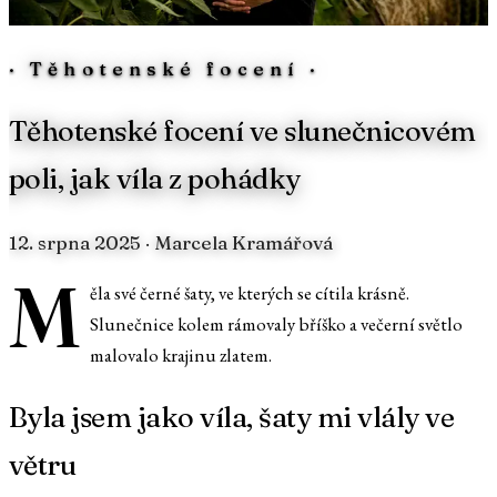
·
Těhotenské focení
·
Těhotenské focení ve slunečnicovém
poli, jak víla z pohádky
12. srpna 2025
· Marcela Kramářová
M
ěla své černé šaty, ve kterých se cítila krásně.
Slunečnice kolem rámovaly bříško a večerní světlo
malovalo krajinu zlatem.
Byla jsem jako víla, šaty mi vlály ve
větru