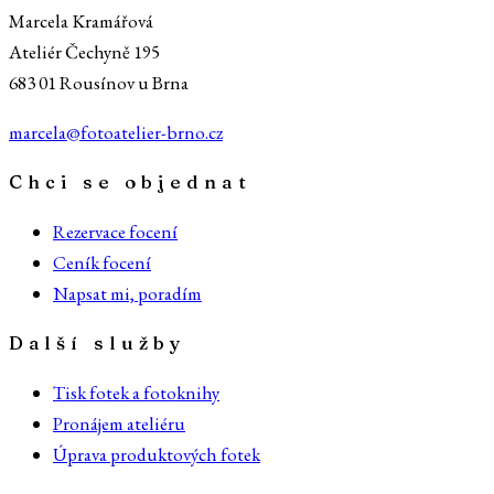
Marcela Kramářová
Ateliér Čechyně 195
683 01 Rousínov u Brna
marcela@fotoatelier-brno.cz
Chci se objednat
Rezervace focení
Ceník focení
Napsat mi, poradím
Další služby
Tisk fotek a fotoknihy
Pronájem ateliéru
Úprava produktových fotek