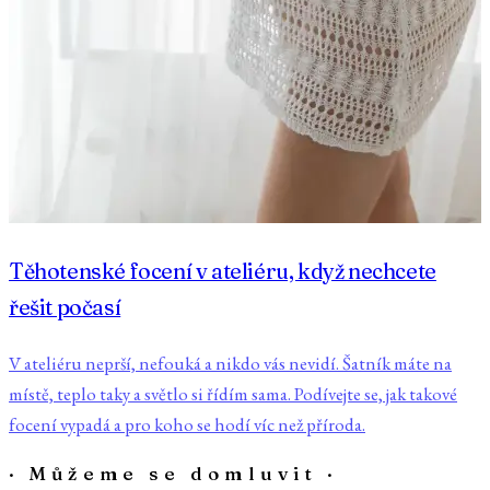
Těhotenské focení v ateliéru, když nechcete
řešit počasí
V ateliéru neprší, nefouká a nikdo vás nevidí. Šatník máte na
místě, teplo taky a světlo si řídím sama. Podívejte se, jak takové
focení vypadá a pro koho se hodí víc než příroda.
· Můžeme se domluvit ·