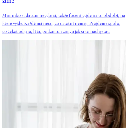
zimě
Miminko si datum nevybírá, takže focení vyjde na to období, na
které vyjde. Každé má něco, co ostatní nemají. Projdeme spolu,
co čekat od jara, léta, podzimu i zimy a jak si to nachystat.