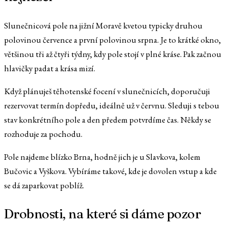
Slunečnicová pole na jižní Moravě kvetou typicky druhou
polovinou července a první polovinou srpna. Je to krátké okno,
většinou tři až čtyři týdny, kdy pole stojí v plné kráse. Pak začnou
hlavičky padat a krása mizí.
Když plánuješ těhotenské focení v slunečnicích, doporučuji
rezervovat termín dopředu, ideálně už v červnu. Sleduji s tebou
stav konkrétního pole a den předem potvrdíme čas. Někdy se
rozhoduje za pochodu.
Pole najdeme blízko Brna, hodně jich je u Slavkova, kolem
Bučovic a Vyškova. Vybíráme takové, kde je dovolen vstup a kde
se dá zaparkovat poblíž.
Drobnosti, na které si dáme pozor