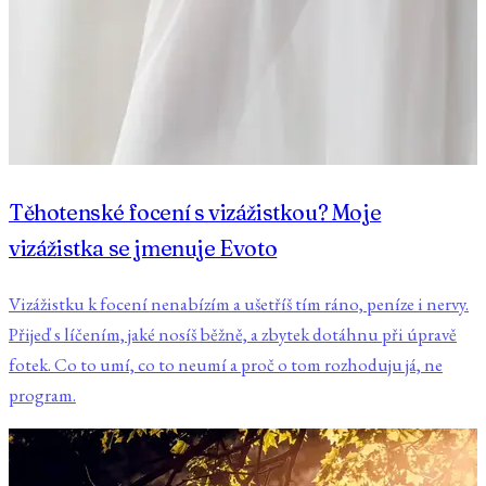
Těhotenské focení s vizážistkou? Moje
vizážistka se jmenuje Evoto
Vizážistku k focení nenabízím a ušetříš tím ráno, peníze i nervy.
Přijeď s líčením, jaké nosíš běžně, a zbytek dotáhnu při úpravě
fotek. Co to umí, co to neumí a proč o tom rozhoduju já, ne
program.