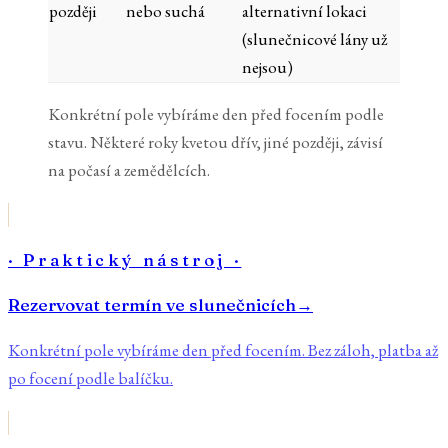
později
nebo suchá
alternativní lokaci
(slunečnicové lány už
nejsou)
Konkrétní pole vybíráme den před focením podle
stavu. Některé roky kvetou dřív, jiné později, závisí
na počasí a zemědělcích.
· Praktický nástroj ·
Rezervovat termín ve slunečnicích
→
Konkrétní pole vybíráme den před focením. Bez záloh, platba až
po focení podle balíčku.