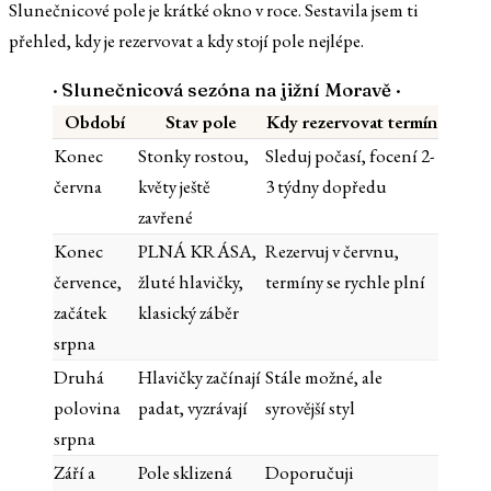
Slunečnicové pole je krátké okno v roce. Sestavila jsem ti
přehled, kdy je rezervovat a kdy stojí pole nejlépe.
·
Slunečnicová sezóna na jižní Moravě
·
Období
Stav pole
Kdy rezervovat termín
Konec
Stonky rostou,
Sleduj počasí, focení 2-
června
květy ještě
3 týdny dopředu
zavřené
Konec
PLNÁ KRÁSA,
Rezervuj v červnu,
července,
žluté hlavičky,
termíny se rychle plní
začátek
klasický záběr
srpna
Druhá
Hlavičky začínají
Stále možné, ale
polovina
padat, vyzrávají
syrovější styl
srpna
Září a
Pole sklizená
Doporučuji