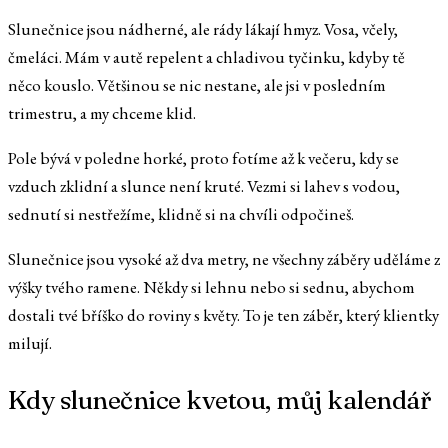
Slunečnice jsou nádherné, ale rády lákají hmyz. Vosa, včely,
čmeláci. Mám v autě repelent a chladivou tyčinku, kdyby tě
něco kouslo. Většinou se nic nestane, ale jsi v posledním
trimestru, a my chceme klid.
Pole bývá v poledne horké, proto fotíme až k večeru, kdy se
vzduch zklidní a slunce není kruté. Vezmi si lahev s vodou,
sednutí si nestřežíme, klidně si na chvíli odpočineš.
Slunečnice jsou vysoké až dva metry, ne všechny záběry uděláme z
výšky tvého ramene. Někdy si lehnu nebo si sednu, abychom
dostali tvé bříško do roviny s květy. To je ten záběr, který klientky
milují.
Kdy slunečnice kvetou, můj kalendář