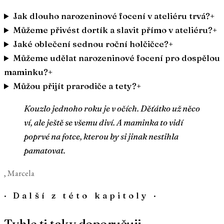
Jak dlouho narozeninové focení v ateliéru trvá?
+
Můžeme přivést dortík a slavit přímo v ateliéru?
+
Jaké oblečení sednou roční holčičce?
+
Můžeme udělat narozeninové focení pro dospělou
maminku?
+
Můžou přijít prarodiče a tety?
+
Kouzlo jednoho roku je v očích. Děťátko už něco
ví, ale ještě se všemu diví. A maminka to vidí
poprvé na fotce, kterou by si jinak nestihla
pamatovat.
, Marcela
·
Další z této kapitoly
·
Tyhle ti taky doporučuji