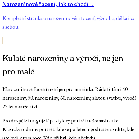
Narozeninové focení, jak to chodí
→
Kompletní stránka o narozeninovém focení, výzdoba, délka i co
s sebou.
Kulaté narozeniny a výročí, ne jen
pro malé
Narozeninové focení není jen pro miminka. Ráda fotím i 40.
narozeniny, 50. narozeniny, 60. narozeniny, zlatou svatbu, výročí
25 let manželství.
Pro dospělé funguje lépe stylový portrét než smash cake.
Klasický rodinný portrét, kde se po letech podíváte a vidíte, kde
jste byli v tom roce. Kdo přibyl, kdo už chybí.