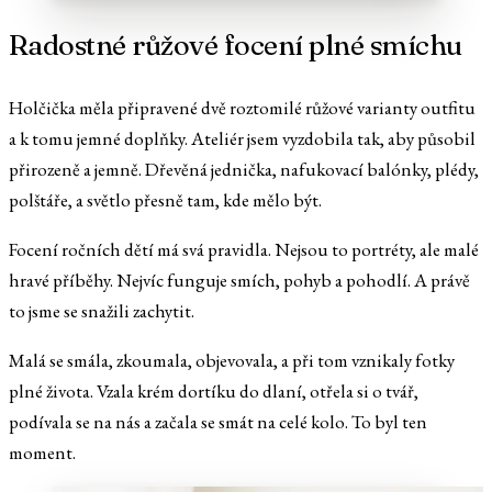
Radostné růžové focení plné smíchu
Holčička měla připravené dvě roztomilé růžové varianty outfitu
a k tomu jemné doplňky. Ateliér jsem vyzdobila tak, aby působil
přirozeně a jemně. Dřevěná jednička, nafukovací balónky, plédy,
polštáře, a světlo přesně tam, kde mělo být.
Focení ročních dětí má svá pravidla. Nejsou to portréty, ale malé
hravé příběhy. Nejvíc funguje smích, pohyb a pohodlí. A právě
to jsme se snažili zachytit.
Malá se smála, zkoumala, objevovala, a při tom vznikaly fotky
plné života. Vzala krém dortíku do dlaní, otřela si o tvář,
podívala se na nás a začala se smát na celé kolo. To byl ten
moment.