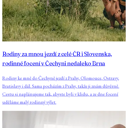
Rodiny za mnou jezdí z celé ČR i Slovenska,
rodinné focení v Čechyni nedaleko Brna
Rodiny ke mně do Čechyně jezdí z Prahy, Olomouce, Ostravy,
Bratislavy i dál. Sama pocházím z Prahy, takže ji znám důvěrně.
Cestu si naplánujeme tak, abyste byli v klidu, a ze dne focení
uděláme malý rodinný výlet.