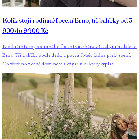
Kolik stojí rodinné focení Brno, tři balíčky od 3
900 do 9 900 Kč
Konkrétní ceny rodinného focení v ateliéru v Čechyni nedaleko
Brna. Tři balíčky podle délky a počtu fotek, žádné překvapení.
Co všechno v ceně dostanete a kdy se vám který vyplatí.