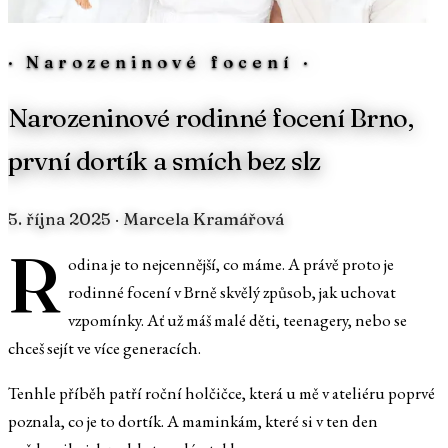
·
Narozeninové focení
·
Narozeninové rodinné focení Brno,
první dortík a smích bez slz
5. října 2025
· Marcela Kramářová
R
odina je to nejcennější, co máme. A právě proto je
rodinné focení v Brně skvělý způsob, jak uchovat
vzpomínky. Ať už máš malé děti, teenagery, nebo se
chceš sejít ve více generacích.
Tenhle příběh patří roční holčičce, která u mě v ateliéru poprvé
poznala, co je to dortík. A maminkám, které si v ten den