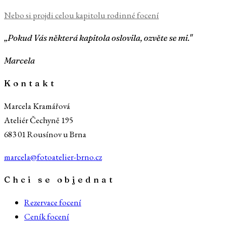
Nebo si projdi celou kapitolu
rodinné focení
„Pokud Vás některá kapitola oslovila, ozvěte se mi."
Marcela
Kontakt
Marcela Kramářová
Ateliér Čechyně 195
683 01 Rousínov u Brna
marcela@fotoatelier-brno.cz
Chci se objednat
Rezervace focení
Ceník focení