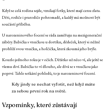
Když se celá rodina sejde, vznikají fotky, které mají cenu zlata.
Děti, rodiče i prarodiče pohromadě, a každý má možnost být
součástí příběhu.
U narozeninového focení se ráda zaměřuju na mezigenerační
záběry. Babička s vnučkou u dortíku, dědeček, který si něžně
prohlíží svou vnučku, a holčička, která zkoumá jeho brýle.
Kouzlo jednoho roku je v očích. Děťátko už něco ví, ale ještě se
všemu diví. Babička to ví dlouho, ale dívá se s vnučkou jako
poprvé. Tahle setkání pohledů, to je narozeninové focení.
Kdy jindy se nechat vyfotit, než když máte
za sebou první rok na světě.
Vzpomínky, které zůstávají