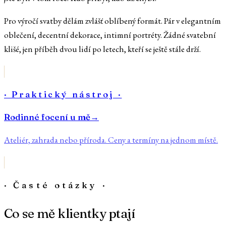
Pro výročí svatby dělám zvlášť oblíbený formát. Pár v elegantním
oblečení, decentní dekorace, intimní portréty. Žádné svatební
klišé, jen příběh dvou lidí po letech, kteří se ještě stále drží.
· Praktický nástroj ·
Rodinné focení u mě
→
Ateliér, zahrada nebo příroda. Ceny a termíny na jednom místě.
· Časté otázky ·
Co se mě klientky ptají