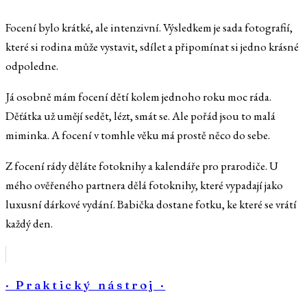
Focení bylo krátké, ale intenzivní. Výsledkem je sada fotografií,
které si rodina může vystavit, sdílet a připomínat si jedno krásné
odpoledne.
Já osobně mám focení dětí kolem jednoho roku moc ráda.
Děťátka už umějí sedět, lézt, smát se. Ale pořád jsou to malá
miminka. A focení v tomhle věku má prostě něco do sebe.
Z focení rády děláte fotoknihy a kalendáře pro prarodiče. U
mého ověřeného partnera dělá fotoknihy, které vypadají jako
luxusní dárkové vydání. Babička dostane fotku, ke které se vrátí
každý den.
· Praktický nástroj ·