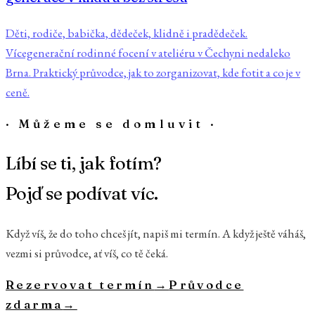
Děti, rodiče, babička, dědeček, klidně i pradědeček.
Vícegenerační rodinné focení v ateliéru v Čechyni nedaleko
Brna. Praktický průvodce, jak to zorganizovat, kde fotit a co je v
ceně.
· Můžeme se domluvit ·
Líbí se ti, jak fotím?
Pojď se podívat víc.
Když víš, že do toho chceš jít, napiš mi termín. A když ještě váháš,
vezmi si průvodce, ať víš, co tě čeká.
Rezervovat termín
→
Průvodce
zdarma
→