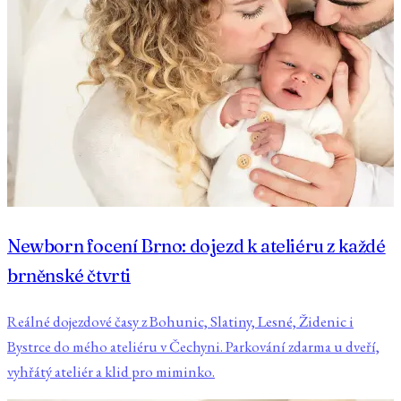
Newborn focení Brno: dojezd k ateliéru z každé
brněnské čtvrti
Reálné dojezdové časy z Bohunic, Slatiny, Lesné, Židenic i
Bystrce do mého ateliéru v Čechyni. Parkování zdarma u dveří,
vyhřátý ateliér a klid pro miminko.