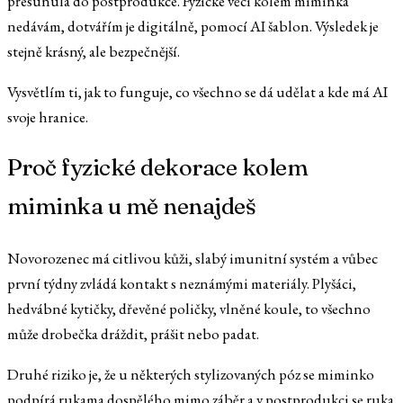
přesunula do postprodukce. Fyzické věci kolem miminka
nedávám, dotvářím je digitálně, pomocí AI šablon. Výsledek je
stejně krásný, ale bezpečnější.
Vysvětlím ti, jak to funguje, co všechno se dá udělat a kde má AI
svoje hranice.
Proč fyzické dekorace kolem
miminka u mě nenajdeš
Novorozenec má citlivou kůži, slabý imunitní systém a vůbec
první týdny zvládá kontakt s neznámými materiály. Plyšáci,
hedvábné kytičky, dřevěné poličky, vlněné koule, to všechno
může drobečka dráždit, prášit nebo padat.
Druhé riziko je, že u některých stylizovaných póz se miminko
podpírá rukama dospělého mimo záběr a v postprodukci se ruka