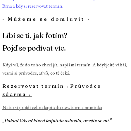
Brna a kdy si rezervovat termín.
· Můžeme se domluvit ·
Líbí se ti, jak fotím?
Pojď se podívat víc.
Když víš, že do toho chceš jít, napiš mi termín. A když ještě váháš,
vezmi si průvodce, ať víš, co tě čeká.
Rezervovat termín
→
Průvodce
zdarma
→
Nebo si projdi celou kapitolu
newborn a miminka
„Pokud Vás některá kapitola oslovila, ozvěte se mi."