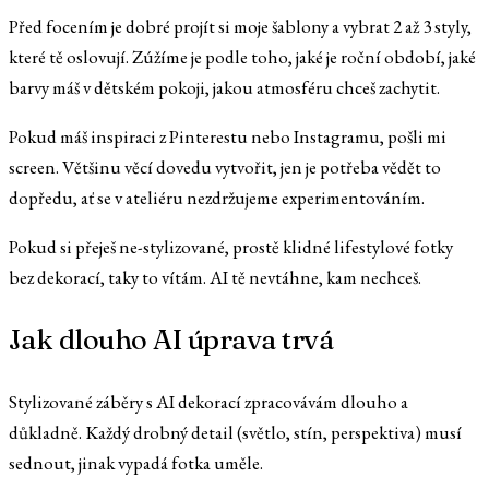
Před focením je dobré projít si moje šablony a vybrat 2 až 3 styly,
které tě oslovují. Zúžíme je podle toho, jaké je roční období, jaké
barvy máš v dětském pokoji, jakou atmosféru chceš zachytit.
Pokud máš inspiraci z Pinterestu nebo Instagramu, pošli mi
screen. Většinu věcí dovedu vytvořit, jen je potřeba vědět to
dopředu, ať se v ateliéru nezdržujeme experimentováním.
Pokud si přeješ ne-stylizované, prostě klidné lifestylové fotky
bez dekorací, taky to vítám. AI tě nevtáhne, kam nechceš.
Jak dlouho AI úprava trvá
Stylizované záběry s AI dekorací zpracovávám dlouho a
důkladně. Každý drobný detail (světlo, stín, perspektiva) musí
sednout, jinak vypadá fotka uměle.