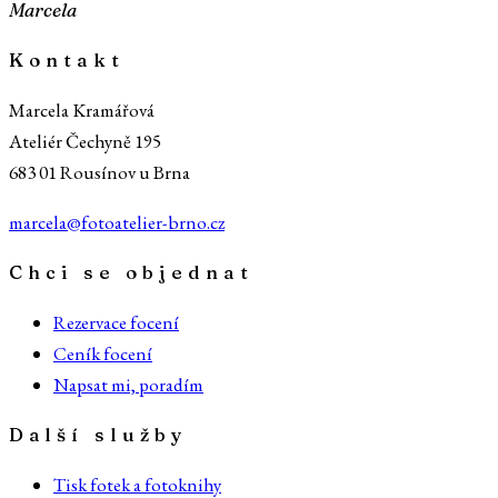
Marcela
Kontakt
Marcela Kramářová
Ateliér Čechyně 195
683 01 Rousínov u Brna
marcela@fotoatelier-brno.cz
Chci se objednat
Rezervace focení
Ceník focení
Napsat mi, poradím
Další služby
Tisk fotek a fotoknihy