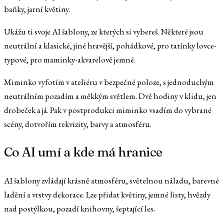
baňky, jarní květiny.
Ukážu ti svoje AI šablony, ze kterých si vybereš. Některé jsou
neutrální a klasické, jiné hravější, pohádkové, pro tatínky lovce-
typové, pro maminky-akvarelově jemné.
Miminko vyfotím v ateliéru v bezpečné poloze, s jednoduchým
neutrálním pozadím a měkkým světlem. Dvě hodiny v klidu, jen
drobeček a já. Pak v postprodukci miminko vsadím do vybrané
scény, dotvořím rekvizity, barvy a atmosféru.
Co AI umí a kde má hranice
AI šablony zvládají krásně atmosféru, světelnou náladu, barevné
ladění a vrstvy dekorace. Lze přidat květiny, jemné listy, hvězdy
nad postýlkou, pozadí knihovny, šeptající les.