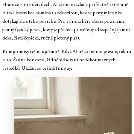
Hranice jsou v detailech. AI zatím nezvládá perfektně extrémně
blízké interakce miminka s rekvizitou, kde se prsty miminka
dotýkají složitého povrchu. Pro tyhle záběry občas použijeme
jemný fyzický prvek, který je předem prověřený a bezpečný (jemná
deka, čistá čepička, ručně pletený plíž).
Kompromisy řeším upřímně. Když AI něco neumí přesně, řeknu
ti to. Žádné kouzlení, žádné slibování nedokoumavných
výsledků. Ukážu, co reálně funguje.