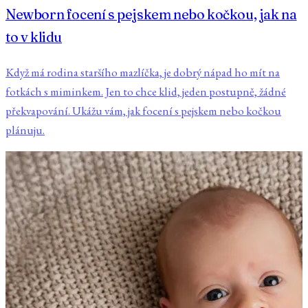
Newborn focení s pejskem nebo kočkou, jak na
to v klidu
Když má rodina staršího mazlíčka, je dobrý nápad ho mít na
fotkách s miminkem. Jen to chce klid, jeden postupně, žádné
překvapování. Ukážu vám, jak focení s pejskem nebo kočkou
plánuju.