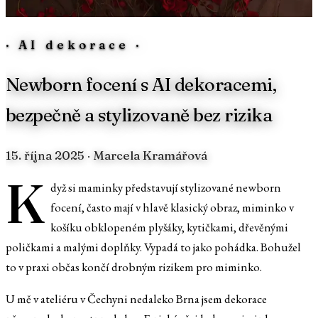
·
AI dekorace
·
Newborn focení s AI dekoracemi,
bezpečně a stylizovaně bez rizika
15. října 2025
· Marcela Kramářová
K
dyž si maminky představují stylizované newborn
focení, často mají v hlavě klasický obraz, miminko v
košíku obklopeném plyšáky, kytičkami, dřevěnými
poličkami a malými doplňky. Vypadá to jako pohádka. Bohužel
to v praxi občas končí drobným rizikem pro miminko.
U mě v ateliéru v Čechyni nedaleko Brna jsem dekorace