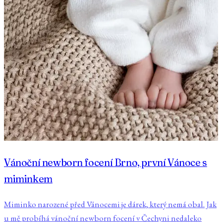
Vánoční newborn focení Brno, první Vánoce s
miminkem
Miminko narozené před Vánocemi je dárek, který nemá obal. Jak
u mě probíhá vánoční newborn focení v Čechyni nedaleko