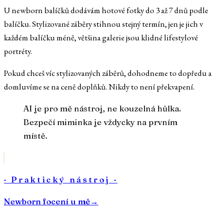
U newborn balíčků dodávám hotové fotky do 3 až 7 dnů podle
balíčku. Stylizované záběry stihnou stejný termín, jen je jich v
každém balíčku méně, většina galerie jsou klidné lifestylové
portréty.
Pokud chceš víc stylizovaných záběrů, dohodneme to dopředu a
domluvíme se na ceně doplňků. Nikdy to není překvapení.
AI je pro mě nástroj, ne kouzelná hůlka.
Bezpečí miminka je vždycky na prvním
místě.
· Praktický nástroj ·
Newborn focení u mě
→