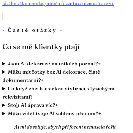
Ideální věk miminka, průběh focení a co nemusíte vozit.
· Časté otázky ·
Co se mě klientky ptají
Jsou AI dekorace na fotkách poznat?
+
Můžu mít fotky bez AI dekorace, čistě
dokumentární?
+
Co když chci klasickou stylizaci s fyzickými
rekvizitami?
+
Stojí AI úprava víc?
+
Můžu vidět tvoje AI šablony předem?
+
AI mi dovoluje, abych při focení nemusela řešit