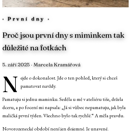
·
První dny
·
Proč jsou první dny s miminkem tak
důležité na fotkách
5. září 2025
· Marcela Kramářová
N
ejde o dokonalost. Jde o ten pohled, který si chceš
pamatovat navždy.
Pamatuju si jednu maminku. Seděla u mě v ateliéru tiše, držela
dceru, a po focení mi napsala: „Já si vůbec nepamatuju, jak byla
maličká první týden. Všechno bylo tak rychlé.“ A měla pravdu.
Novorozenecké období není jen dojemné. Je unavené.