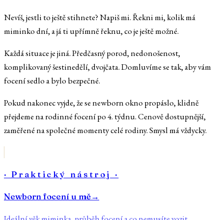
Nevíš, jestli to ještě stihnete? Napiš mi. Řekni mi, kolik má
miminko dní, a já ti upřímně řeknu, co je ještě možné.
Každá situace je jiná. Předčasný porod, nedonošenost,
komplikovaný šestinedělí, dvojčata. Domluvíme se tak, aby vám
focení sedlo a bylo bezpečné.
Pokud nakonec vyjde, že se newborn okno propáslo, klidně
přejdeme na rodinné focení po 4. týdnu. Cenově dostupnější,
zaměřené na společné momenty celé rodiny. Smysl má vždycky.
· Praktický nástroj ·
Newborn focení u mě
→
Ideální věk miminka, průběh focení a co nemusíte vozit.