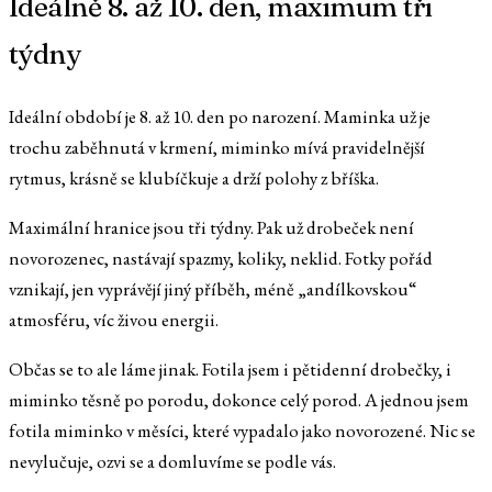
Ideálně 8. až 10. den, maximum tři
týdny
Ideální období je 8. až 10. den po narození. Maminka už je
trochu zaběhnutá v krmení, miminko mívá pravidelnější
rytmus, krásně se klubíčkuje a drží polohy z bříška.
Maximální hranice jsou tři týdny. Pak už drobeček není
novorozenec, nastávají spazmy, koliky, neklid. Fotky pořád
vznikají, jen vyprávějí jiný příběh, méně „andílkovskou“
atmosféru, víc živou energii.
Občas se to ale láme jinak. Fotila jsem i pětidenní drobečky, i
miminko těsně po porodu, dokonce celý porod. A jednou jsem
fotila miminko v měsíci, které vypadalo jako novorozené. Nic se
nevylučuje, ozvi se a domluvíme se podle vás.