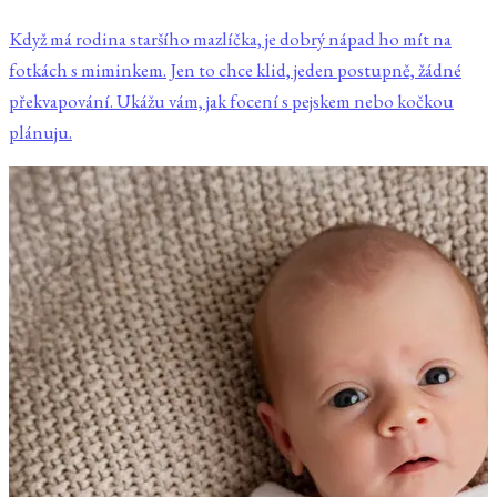
Když má rodina staršího mazlíčka, je dobrý nápad ho mít na
fotkách s miminkem. Jen to chce klid, jeden postupně, žádné
překvapování. Ukážu vám, jak focení s pejskem nebo kočkou
plánuju.