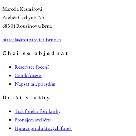
Marcela Kramářová
Ateliér Čechyně 195
683 01 Rousínov u Brna
marcela@fotoatelier-brno.cz
Chci se objednat
Rezervace focení
Ceník focení
Napsat mi, poradím
Další služby
Tisk fotek a fotoknihy
Pronájem ateliéru
Úprava produktových fotek