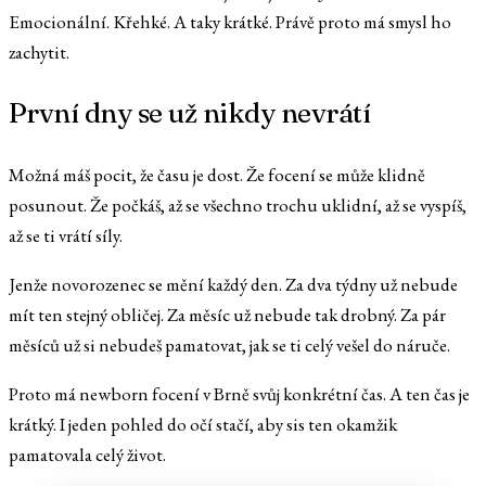
Emocionální. Křehké. A taky krátké. Právě proto má smysl ho
zachytit.
První dny se už nikdy nevrátí
Možná máš pocit, že času je dost. Že focení se může klidně
posunout. Že počkáš, až se všechno trochu uklidní, až se vyspíš,
až se ti vrátí síly.
Jenže novorozenec se mění každý den. Za dva týdny už nebude
mít ten stejný obličej. Za měsíc už nebude tak drobný. Za pár
měsíců už si nebudeš pamatovat, jak se ti celý vešel do náruče.
Proto má newborn focení v Brně svůj konkrétní čas. A ten čas je
krátký. I jeden pohled do očí stačí, aby sis ten okamžik
pamatovala celý život.