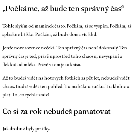
„Počkáme, až bude ten správný čas“
Tohle slyším od maminek často. Počkám, až se vyspím. Počkám, až
splaskne bříško. Počkám, až bude doma víc klid.
Jenže novorozenec nečeká. Ten správný čas není dokonalý. Ten
správný čas je teď, právě uprostřed toho chaosu, nevyspání a
flekloů od mléka. Právě v tom je ta krása.
Až to budeš vidět na hotových fotkách za pět let, nebudeš vidět
chaos. Budeš vidět ten pohled. Tu maličkou ručku. Tu klidnou
pleť. To, co rychle zmizí.
Co si za rok nebudeš pamatovat
Jak drobné byly prstíky.