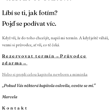
Líbí se ti, jak fotím?
Pojď se podívat víc.
Když víš, že do toho chceš jít, napiš mi termín. A když ještě váháš,
vezmi si průvodce, ať víš, co tě čeká.
Rezervovat termín
→
Průvodce
zdarma
→
Nebo si projdi celou kapitolu
newborn a miminka
„Pokud Vás některá kapitola oslovila, ozvěte se mi."
Marcela
Kontakt