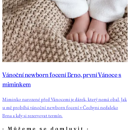
Vánoční newborn focení Brno, první Vánoce s
miminkem
Miminko narozené před Vánocemi je dárek, který nemá obal. Jak
u mě probíhá vánoční newborn focení v Čechyni nedaleko
Brna a kdy si rezervovat termín.
· Můžeme se domluvit ·