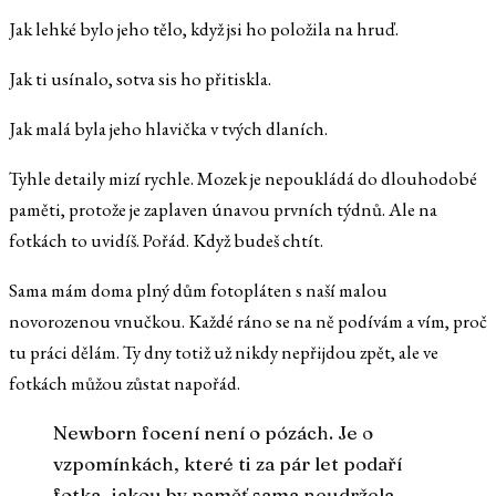
Jak lehké bylo jeho tělo, když jsi ho položila na hruď.
Jak ti usínalo, sotva sis ho přitiskla.
Jak malá byla jeho hlavička v tvých dlaních.
Tyhle detaily mizí rychle. Mozek je nepoukládá do dlouhodobé
paměti, protože je zaplaven únavou prvních týdnů. Ale na
fotkách to uvidíš. Pořád. Když budeš chtít.
Sama mám doma plný dům fotopláten s naší malou
novorozenou vnučkou. Každé ráno se na ně podívám a vím, proč
tu práci dělám. Ty dny totiž už nikdy nepřijdou zpět, ale ve
fotkách můžou zůstat napořád.
Newborn focení není o pózách. Je o
vzpomínkách, které ti za pár let podaří
fotka, jakou by paměť sama neudržela.