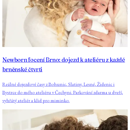
Newborn focení Brno: dojezd k ateliéru z každé
brněnské čtvrti
Reálné dojezdové časy z Bohunic, Slatiny, Lesné, Židenic i
Bystrce do mého ateliéru v Čechyni. Parkování zdarma u dveří,
vyhřátý ateliér a klid pro miminko.