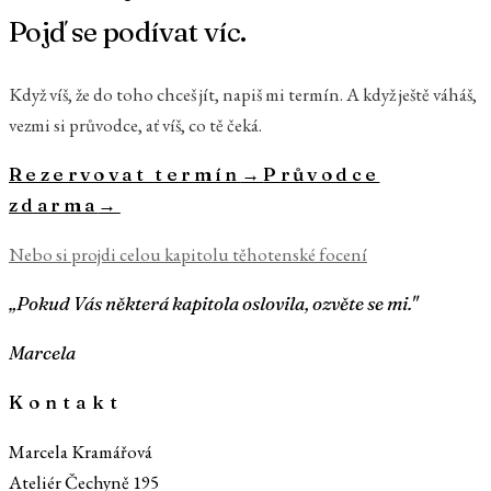
Pojď se podívat víc.
Když víš, že do toho chceš jít, napiš mi termín. A když ještě váháš,
vezmi si průvodce, ať víš, co tě čeká.
Rezervovat termín
→
Průvodce
zdarma
→
Nebo si projdi celou kapitolu
těhotenské focení
„Pokud Vás některá kapitola oslovila, ozvěte se mi."
Marcela
Kontakt
Marcela Kramářová
Ateliér Čechyně 195