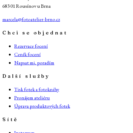
683 01 Rousínov u Brna
marcela@fotoatelier-brno.cz
Chci se objednat
Rezervace focení
Ceník focení
Napsat mi, poradím
Další služby
Tisk fotek a fotoknihy
Pronájem ateliéru
Úprava produktových fotek
Sítě
Instagram