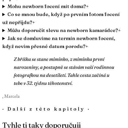
Mohu newborn focení mít doma?
+
Co se mnou bude, když po prvním fotom focení
už nepřijdu?
+
Můžu doporučit slevu na newborn kamarádce?
+
Jak se domluvíme na termín newborn focení,
když nevím přesné datum porodu?
+
Z bříška se stane miminko, z miminka první
narozeniny, a postupně se stávám vaší rodinnou
fotografkou na desetiletí. Tahle cesta začíná u
tebe v 32. týdnu těhotenství.
, Marcela
·
Další z této kapitoly
·
Tyhle ti taky doporučuji