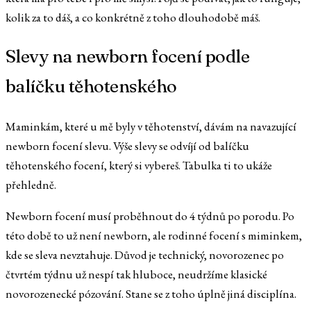
kolik za to dáš, a co konkrétně z toho dlouhodobě máš.
Slevy na newborn focení podle
balíčku těhotenského
Maminkám, které u mě byly v těhotenství, dávám na navazující
newborn focení slevu. Výše slevy se odvíjí od balíčku
těhotenského focení, který si vybereš. Tabulka ti to ukáže
přehledně.
Newborn focení musí proběhnout do 4 týdnů po porodu. Po
této době to už není newborn, ale rodinné focení s miminkem,
kde se sleva nevztahuje. Důvod je technický, novorozenec po
čtvrtém týdnu už nespí tak hluboce, neudržíme klasické
novorozenecké pózování. Stane se z toho úplně jiná disciplína.