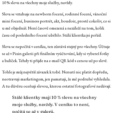
10 % slevu na všechny moje služby, navždy.
Sleva se vztahuje na newborn focení, rodinné focení, vánoční
mini focení, business portrét, akt, boudoir, prostě cokoliv, co si
u mě objednáš. Není časově omezená a nezáleží na tom, kolik
času od posledního focení uběhlo. Stálá klientka jsi pořád.
Sleva se nepočítá v ceníku, ten zůstává stejný pro všechny. Účtuje
se až v Pixin galerii při finálním vyúčtování, kdy si vybereš fotky
a balíček. Tehdy ti přijde na e-mail QR kód s cenou už po slevě.
Tohle je můj největší závazek k tobě. Nenutí nic platit dopředu,
neotravuji marketingem, jen pamatuji, že mě podruhé vyhledala.
A tu důvěru oceňuji slevou, kterou ostatní fotografové nedávají.
Stálé klientky mají 10 % slevu na všechny
moje služby, navždy. V ceníku to není,
počítá se až v galerii.