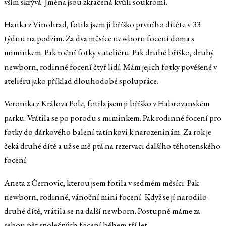
vším skrývá. Jména jsou zkrácená kvůli soukromí.
Hanka z Vinohrad, fotila jsem ji bříško prvního dítěte v 33.
týdnu na podzim. Za dva měsíce newborn focení doma s
miminkem. Pak roční fotky v ateliéru. Pak druhé bříško, druhý
newborn, rodinné focení čtyř lidí. Mám jejich fotky pověšené v
ateliéru jako příklad dlouhodobé spolupráce.
Veronika z Králova Pole, fotila jsem ji bříško v Habrovanském
parku. Vrátila se po porodu s miminkem. Pak rodinné focení pro
fotky do dárkového balení tatínkovi k narozeninám. Za rok je
čeká druhé dítě a už se mě ptá na rezervaci dalšího těhotenského
focení.
Aneta z Černovic, kterou jsem fotila v sedmém měsíci. Pak
newborn, rodinné, vánoční mini focení. Když se jí narodilo
druhé dítě, vrátila se na další newborn. Postupně máme za
sebou pět společných focení během tří let.