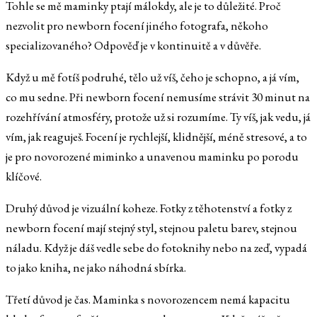
Tohle se mě maminky ptají málokdy, ale je to důležité. Proč
nezvolit pro newborn focení jiného fotografa, někoho
specializovaného? Odpověď je v kontinuitě a v důvěře.
Když u mě fotíš podruhé, tělo už víš, čeho je schopno, a já vím,
co mu sedne. Při newborn focení nemusíme strávit 30 minut na
rozehřívání atmosféry, protože už si rozumíme. Ty víš, jak vedu, já
vím, jak reaguješ. Focení je rychlejší, klidnější, méně stresové, a to
je pro novorozené miminko a unavenou maminku po porodu
klíčové.
Druhý důvod je vizuální koheze. Fotky z těhotenství a fotky z
newborn focení mají stejný styl, stejnou paletu barev, stejnou
náladu. Když je dáš vedle sebe do fotoknihy nebo na zeď, vypadá
to jako kniha, ne jako náhodná sbírka.
Třetí důvod je čas. Maminka s novorozencem nemá kapacitu