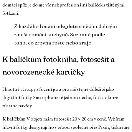
domácí spíže je dojme víc než profesionální balíček s tištěnými
fotkami.
Z každého focení odejdete s něčím dobrým
z naší domácí kuchyně. Sezónně podle
toho, co zrovna roste nebo zraje.
K balíčkům fotokniha, fotosešit a
novorozenecké kartičky
Hmotné výstupy z focení jsou pro mě stejně důležité jako
digitální fotky. Smartphone tě jednou nechá, fotka v knize
zůstane navždy.
K balíčkům V objetí mám fotosešit 20 × 20 cm v ceně. Vybírám
hlavní fotky, designuji ho s tebou společně přes Pixin, tiskneme