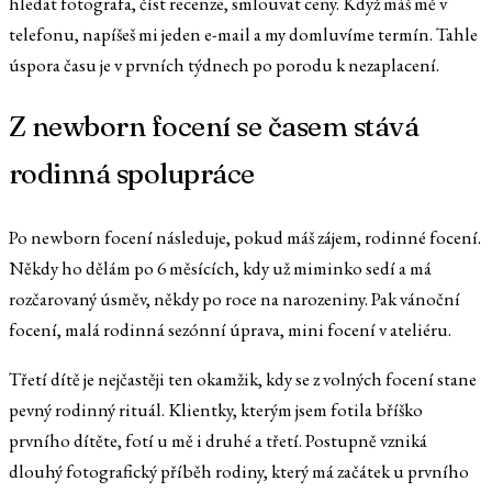
hledat fotografa, číst recenze, smlouvat ceny. Když máš mě v
telefonu, napíšeš mi jeden e-mail a my domluvíme termín. Tahle
úspora času je v prvních týdnech po porodu k nezaplacení.
Z newborn focení se časem stává
rodinná spolupráce
Po newborn focení následuje, pokud máš zájem, rodinné focení.
Někdy ho dělám po 6 měsících, kdy už miminko sedí a má
rozčarovaný úsměv, někdy po roce na narozeniny. Pak vánoční
focení, malá rodinná sezónní úprava, mini focení v ateliéru.
Třetí dítě je nejčastěji ten okamžik, kdy se z volných focení stane
pevný rodinný rituál. Klientky, kterým jsem fotila bříško
prvního dítěte, fotí u mě i druhé a třetí. Postupně vzniká
dlouhý fotografický příběh rodiny, který má začátek u prvního