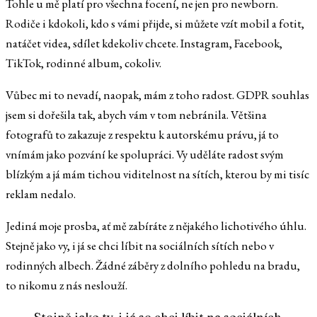
Tohle u mě platí pro všechna focení, ne jen pro newborn.
Rodiče i kdokoli, kdo s vámi přijde, si můžete vzít mobil a fotit,
natáčet videa, sdílet kdekoliv chcete. Instagram, Facebook,
TikTok, rodinné album, cokoliv.
Vůbec mi to nevadí, naopak, mám z toho radost. GDPR souhlas
jsem si dořešila tak, abych vám v tom nebránila. Většina
fotografů to zakazuje z respektu k autorskému právu, já to
vnímám jako pozvání ke spolupráci. Vy uděláte radost svým
blízkým a já mám tichou viditelnost na sítích, kterou by mi tisíc
reklam nedalo.
Jediná moje prosba, ať mě zabíráte z nějakého lichotivého úhlu.
Stejně jako vy, i já se chci líbit na sociálních sítích nebo v
rodinných albech. Žádné záběry z dolního pohledu na bradu,
to nikomu z nás neslouží.
Stejně jako ty, i já se chci líbit na sociálních