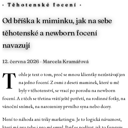
·
Těhotenské focení
·
Od bříška k miminku, jak na sebe
těhotenské a newborn focení
navazují
12. června 2026
· Marcela Kramářová
T
ohle je text o tom, proč se mnou klientky nezůstávají jen
na jedno focení. Z osmi z deseti maminek, které u mě
byly v těhotenství, se vrací po porodu na newborn
focení. A z těch se třetina vrátí ještě potřetí, na rodinné fotky, na
vánoční snímek, na narozeniny prvního syna nebo dcery.
Není to náhoda ani triky marketingu. Je to logická návaznost,
která má pro tebe i pro mě smysl. Pojď se podívat, jak to funguje,