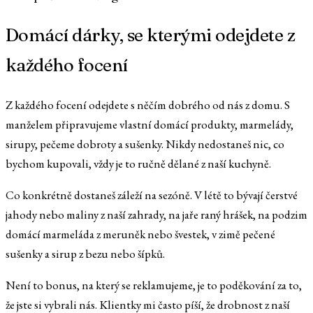
Domácí dárky, se kterými odejdete z
každého focení
Z každého focení odejdete s něčím dobrého od nás z domu. S
manželem připravujeme vlastní domácí produkty, marmelády,
sirupy, pečeme dobroty a sušenky. Nikdy nedostaneš nic, co
bychom kupovali, vždy je to ručně dělané z naší kuchyně.
Co konkrétně dostaneš záleží na sezóně. V létě to bývají čerstvé
jahody nebo maliny z naší zahrady, na jaře raný hrášek, na podzim
domácí marmeláda z meruněk nebo švestek, v zimě pečené
sušenky a sirup z bezu nebo šípků.
Není to bonus, na který se reklamujeme, je to poděkování za to,
že jste si vybrali nás. Klientky mi často píší, že drobnost z naší