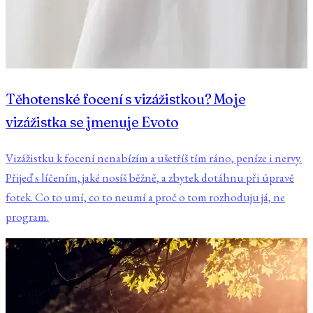
Těhotenské focení s vizážistkou? Moje
vizážistka se jmenuje Evoto
Vizážistku k focení nenabízím a ušetříš tím ráno, peníze i nervy.
Přijeď s líčením, jaké nosíš běžně, a zbytek dotáhnu při úpravě
fotek. Co to umí, co to neumí a proč o tom rozhoduju já, ne
program.