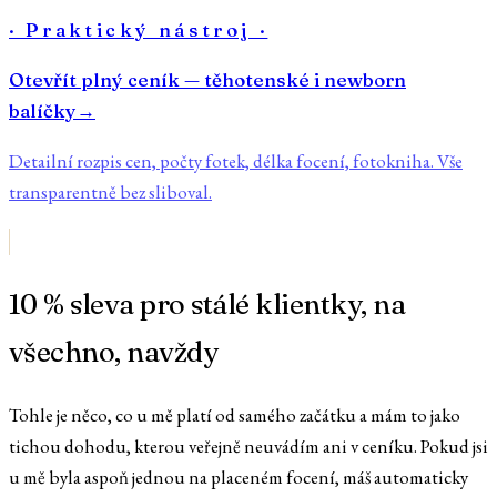
· Praktický nástroj ·
Otevřít plný ceník — těhotenské i newborn
balíčky
→
Detailní rozpis cen, počty fotek, délka focení, fotokniha. Vše
transparentně bez sliboval.
10 % sleva pro stálé klientky, na
všechno, navždy
Tohle je něco, co u mě platí od samého začátku a mám to jako
tichou dohodu, kterou veřejně neuvádím ani v ceníku. Pokud jsi
u mě byla aspoň jednou na placeném focení, máš automaticky