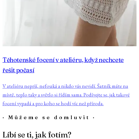
Těhotenské focení v ateliéru, když nechcete
řešit počasí
V ateliéru neprší, nefouká a nikdo vás nevidí. Šatník máte na
místě, teplo taky a světlo si řídím sama. Podívejte se, jak takové
focení vypadá a pro koho se hodí víc než příroda.
· Můžeme se domluvit ·
Líbí se ti, jak fotím?