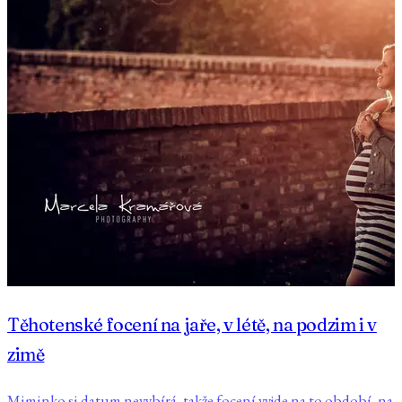
Těhotenské focení na jaře, v létě, na podzim i v
zimě
Miminko si datum nevybírá, takže focení vyjde na to období, na