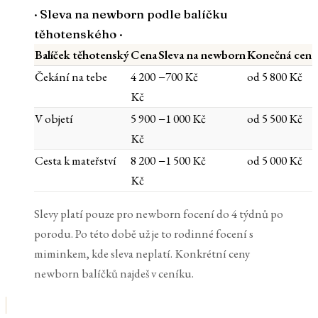
·
Sleva na newborn podle balíčku
těhotenského
·
Balíček těhotenský
Cena
Sleva na newborn
Konečná cena
Čekání na tebe
4 200
−700 Kč
od 5 800 Kč
Kč
V objetí
5 900
−1 000 Kč
od 5 500 Kč
Kč
Cesta k mateřství
8 200
−1 500 Kč
od 5 000 Kč
Kč
Slevy platí pouze pro newborn focení do 4 týdnů po
porodu. Po této době už je to rodinné focení s
miminkem, kde sleva neplatí. Konkrétní ceny
newborn balíčků najdeš v ceníku.