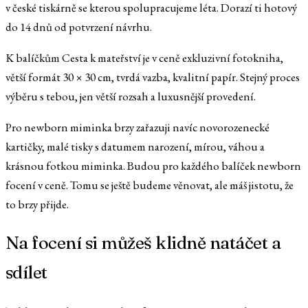
v české tiskárně se kterou spolupracujeme léta. Dorazí ti hotový
do 14 dnů od potvrzení návrhu.
K balíčkům Cesta k mateřství je v ceně exkluzivní fotokniha,
větší formát 30 × 30 cm, tvrdá vazba, kvalitní papír. Stejný proces
výběru s tebou, jen větší rozsah a luxusnější provedení.
Pro newborn miminka brzy zařazuji navíc novorozenecké
kartičky, malé tisky s datumem narození, mírou, váhou a
krásnou fotkou miminka. Budou pro každého balíček newborn
focení v ceně. Tomu se ještě budeme věnovat, ale máš jistotu, že
to brzy přijde.
Na focení si můžeš klidně natáčet a
sdílet