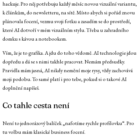
hackuje. Pro něj potřebuju každý měsíc novou vizuální variantu,
k článkům, do newsletteru, na sítě. Místo abych si pořád znovu
plánovala focení, vezmu svoji fotku a zasadím se do prostředí,
které AI dotvoří v mém vizuálním stylu. Třeba u zahradního
domku s kávou a notebookem.
Vím, že je to grafika. A jdu do toho vědomě. AI technologie jdou
dopředu a dá se s nimi takhle pracovat. Nemám předsudky.
Pravidla mám jasná, AI nikdy nemění moje rysy, vždy zachovává
moji podobu. To samé platí i pro tebe, pokud si o takové AI
doplnění napíšeš.
Co tahle cesta není
Není to jednorázový balíček „nafotíme rychle profilovku“. Pro
tu volbu mám klasické business focení.