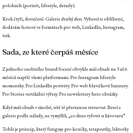
polohách (portrét, lifestyle, detaily).
Krok čtyři, doručení. Galerie druhý den. Vybereš si oblíbené,
dodávám hotové ve formátech pro web, LinkedIn, Instagram,
tisk.
Sada, ze které čerpáš měsíce
Z jednoho osobního brand focení obvykle máš obsah na 3 až 6
měsíců napříč všemi platformami. Pro Instagram lifestyle
momentky. Pro LinkedIn portréty. Pro web hlavičkové bannery.
Pro Stories vertikální výřezy. Pro newslettery hero obrázky.
Když máš obsah v zásobě, sítě tě přestanou stresovat. Bereš z
galerie podle nálady, ne vymýšlíš, „co dnes vyfotit u kávovaru“.
Tohle je princip, který funguje pro koučky, terapeutky, lektorky