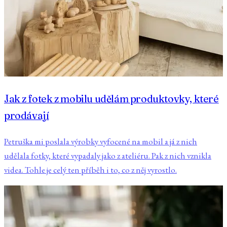
Jak z fotek z mobilu udělám produktovky, které
prodávají
Petruška mi poslala výrobky vyfocené na mobil a já z nich
udělala fotky, které vypadaly jako z ateliéru. Pak z nich vznikla
videa. Tohle je celý ten příběh i to, co z něj vyrostlo.