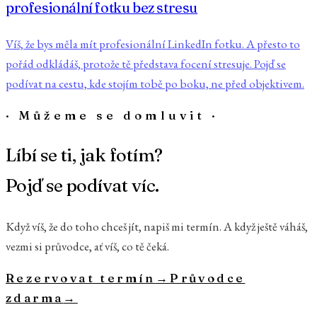
profesionální fotku bez stresu
Víš, že bys měla mít profesionální LinkedIn fotku. A přesto to
pořád odkládáš, protože tě představa focení stresuje. Pojď se
podívat na cestu, kde stojím tobě po boku, ne před objektivem.
· Můžeme se domluvit ·
Líbí se ti, jak fotím?
Pojď se podívat víc.
Když víš, že do toho chceš jít, napiš mi termín. A když ještě váháš,
vezmi si průvodce, ať víš, co tě čeká.
Rezervovat termín
→
Průvodce
zdarma
→