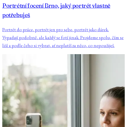
Portrétní focení Brno, jaký portrét vlastně
potřebuješ
Portrét do práce, portrét jen pro sebe, portrét jako dárek.
Vypadají podobně, ale každý se fotí jinak. Projdeme spolu, čím se
liší a podle čeho si vybrat, ať neplatíš za něco, co nepoužiješ.