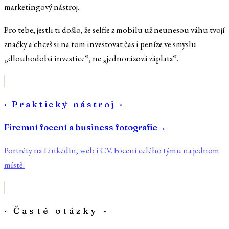
marketingový nástroj.
Pro tebe, jestli ti došlo, že selfie z mobilu už neunesou váhu tvojí
značky a chceš si na tom investovat čas i peníze ve smyslu
„dlouhodobá investice“, ne „jednorázová záplata“.
· Praktický nástroj ·
Firemní focení a business fotografie
→
Portréty na LinkedIn, web i CV. Focení celého týmu na jednom
místě.
· Časté otázky ·