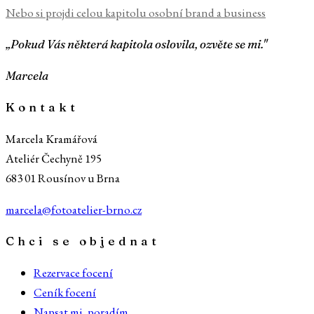
Nebo si projdi celou kapitolu
osobní brand a business
„Pokud Vás některá kapitola oslovila, ozvěte se mi."
Marcela
Kontakt
Marcela Kramářová
Ateliér Čechyně 195
683 01 Rousínov u Brna
marcela@fotoatelier-brno.cz
Chci se objednat
Rezervace focení
Ceník focení
Napsat mi, poradím