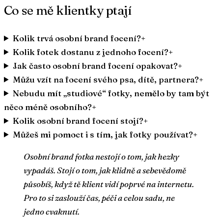
Co se mě klientky ptají
Kolik trvá osobní brand focení?
+
Kolik fotek dostanu z jednoho focení?
+
Jak často osobní brand focení opakovat?
+
Můžu vzít na focení svého psa, dítě, partnera?
+
Nebudu mít „studiové“ fotky, nemělo by tam být
něco méně osobního?
+
Kolik osobní brand focení stojí?
+
Můžeš mi pomoct i s tím, jak fotky používat?
+
Osobní brand fotka nestojí o tom, jak hezky
vypadáš. Stojí o tom, jak klidně a sebevědomě
působíš, když tě klient vidí poprvé na internetu.
Pro to si zaslouží čas, péči a celou sadu, ne
jedno cvaknutí.