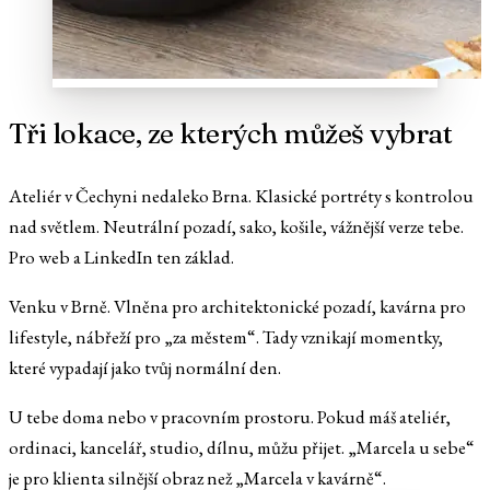
Tři lokace, ze kterých můžeš vybrat
Ateliér v Čechyni nedaleko Brna. Klasické portréty s kontrolou
nad světlem. Neutrální pozadí, sako, košile, vážnější verze tebe.
Pro web a LinkedIn ten základ.
Venku v Brně. Vlněna pro architektonické pozadí, kavárna pro
lifestyle, nábřeží pro „za městem“. Tady vznikají momentky,
které vypadají jako tvůj normální den.
U tebe doma nebo v pracovním prostoru. Pokud máš ateliér,
ordinaci, kancelář, studio, dílnu, můžu přijet. „Marcela u sebe“
je pro klienta silnější obraz než „Marcela v kavárně“.