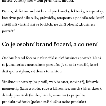
měsíce. A fotky jsou v tom první tichý mluvčí.
Píšu ti, jak fotím osobní brand pro koučky, lektorky, terapeutky,
kreativní podnikatelky, právničky, terapeuty a podnikatele, kteří
chtějí mít vlastní vizi ve fotkách, ne další obecný „business
portrét“.
Co je osobní brand focení, a co není
Osobní brand focení je víc než klasický business portrét. Není
to jedna fotka s neutrálním pozadím. Je to sada vizuálů, která
drží spolu stylem, světlem a tonalitou.
Vzniknou portréty (na profil, web banner, novinář), lifestyle
momentky (káva u stolu, ruce u klávesnice, smích s klientkou),
detaily prostředí (kniha, hrnek, monitor) a případně
produktové fotky (pokud máš službu nebo produkt).