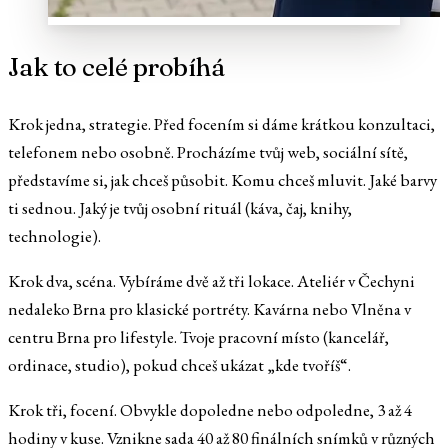
Jak to celé probíhá
Krok jedna, strategie. Před focením si dáme krátkou konzultaci,
telefonem nebo osobně. Procházíme tvůj web, sociální sítě,
představíme si, jak chceš působit. Komu chceš mluvit. Jaké barvy
ti sednou. Jaký je tvůj osobní rituál (káva, čaj, knihy,
technologie).
Krok dva, scéna. Vybíráme dvě až tři lokace. Ateliér v Čechyni
nedaleko Brna pro klasické portréty. Kavárna nebo Vlněna v
centru Brna pro lifestyle. Tvoje pracovní místo (kancelář,
ordinace, studio), pokud chceš ukázat „kde tvoříš“.
Krok tři, focení. Obvykle dopoledne nebo odpoledne, 3 až 4
hodiny v kuse. Vznikne sada 40 až 80 finálních snímků v různých