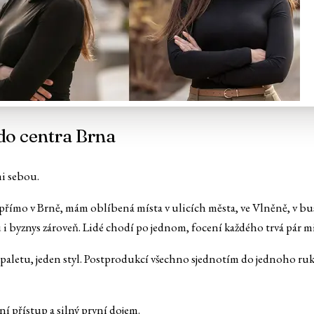
 do centra Brna
mi sebou.
 přímo v Brně, mám oblíbená místa v ulicích města, ve Vlněně, v bu
 i byznys zároveň. Lidé chodí po jednom, focení každého trvá pár m
aletu, jeden styl. Postprodukcí všechno sjednotím do jednoho rukop
ní přístup a silný první dojem.