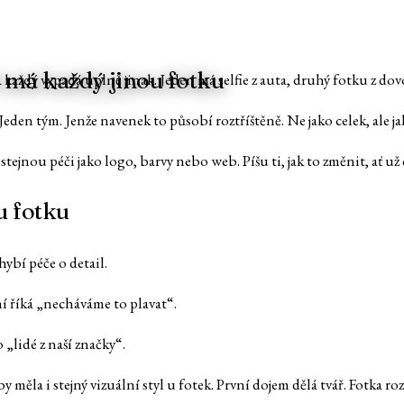
ž má každý jinou fotku
 každý vypadá úplně jinak. Jeden má selfie z auta, druhý fotku z dovo
eden tým. Jenže navenek to působí roztříštěně. Ne jako celek, ale j
stejnou péči jako logo, barvy nebo web. Píšu ti, jak to změnit, ať už
u fotku
hybí péče o detail.
ní říká „necháváme to plavat“.
 „lidé z naší značky“.
 měla i stejný vizuální styl u fotek. První dojem dělá tvář. Fotka ro