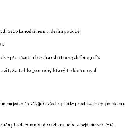
 stydí nebo kancelář není v ideální podobě.
ét.
aly v pěti různých letech a od tří různých fotografů.
it, že tohle je směr, který ti dává smysl.
ím má jeden člověk (já) a všechny fotky procházejí stejným okem a
 Brně a přijede za mnou do ateliéru nebo se sejdeme ve městě.