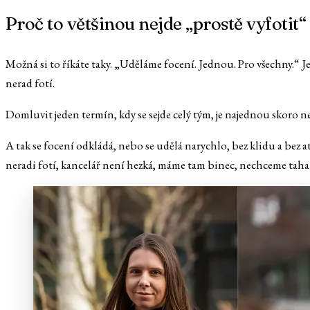
Proč to většinou nejde „prostě vyfotit“
Možná si to říkáte taky. „Uděláme focení. Jednou. Pro všechny.“ J
nerad fotí.
Domluvit jeden termín, kdy se sejde celý tým, je najednou skoro ne
A tak se focení odkládá, nebo se udělá narychlo, bez klidu a bez a
neradi fotí, kancelář není hezká, máme tam binec, nechceme tahat