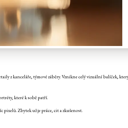
ily z kanceláře, týmové záběry. Vznikne celý vizuální balíček, který
tréty, které k sobě patří.
c pixelů. Zbytek už je práce, cit a zkušenost.