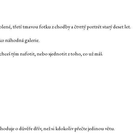
lené, třetí tmavou fotku z chodby a čtvrtý portrét starý deset let.
ako náhodná galerie.
 chceš tým nafotit, nebo sjednotit z toho, co už máš.
zhoduje o důvěře dřív, než si kdokoliv přečte jedinou větu.