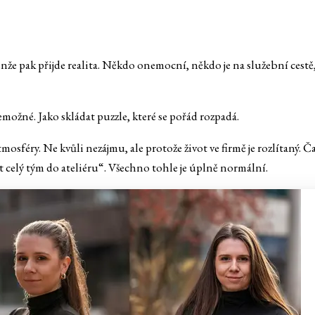
enže pak přijde realita. Někdo onemocní, někdo je na služební cest
možné. Jako skládat puzzle, které se pořád rozpadá.
tmosféry. Ne kvůli nezájmu, ale protože život ve firmě je rozlítaný.
 celý tým do ateliéru“. Všechno tohle je úplně normální.