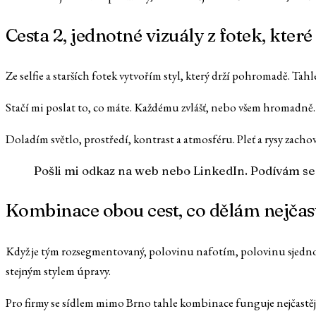
Cesta 2, jednotné vizuály z fotek, kter
Ze selfie a starších fotek vytvořím styl, který drží pohromadě. Tah
Stačí mi poslat to, co máte. Každému zvlášť, nebo všem hromadně.
Doladím světlo, prostředí, kontrast a atmosféru. Pleť a rysy zachov
Pošli mi odkaz na web nebo LinkedIn. Podívám se 
Kombinace obou cest, co dělám nejčast
Když je tým rozsegmentovaný, polovinu nafotím, polovinu sjednotím
stejným stylem úpravy.
Pro firmy se sídlem mimo Brno tahle kombinace funguje nejčastěji. Č