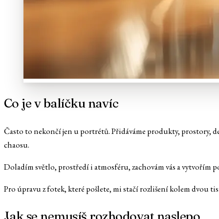
Co je v balíčku navíc
Často to nekončí jen u portrétů. Přidáváme produkty, prostory, deta
chaosu.
Doladím světlo, prostředí i atmosféru, zachovám vás a vytvořím por
Pro úpravu z fotek, které pošlete, mi stačí rozlišení kolem dvou tisí
Jak se nemusíš rozhodovat naslepo