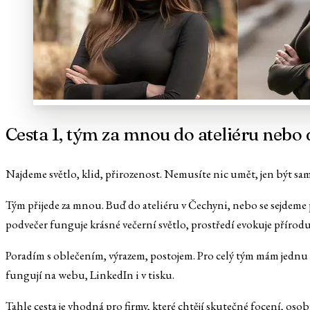
Cesta 1, tým za mnou do ateliéru nebo
Najdeme světlo, klid, přirozenost. Nemusíte nic umět, jen být sa
Tým přijede za mnou. Buď do ateliéru v Čechyni, nebo se sejdeme
podvečer funguje krásné večerní světlo, prostředí evokuje přírodu
Poradím s oblečením, výrazem, postojem. Pro celý tým mám jednu p
fungují na webu, LinkedIn i v tisku.
Tahle cesta je vhodná pro firmy, které chtějí skutečné focení, osob