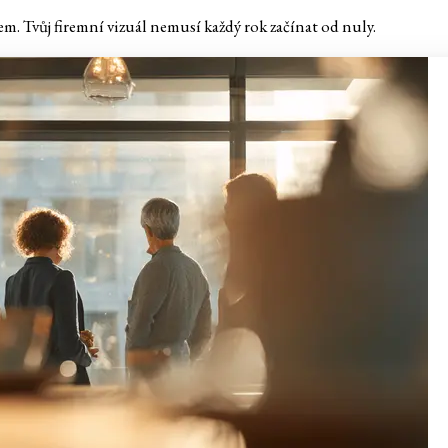
m. Tvůj firemní vizuál nemusí každý rok začínat od nuly.