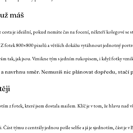
é už máš
le cesta je ideální, pokud nemáte čas na focení, někteří kolegové se
 Z fotek 800×800 pixelů a větších dokážu vytáhnout jednotný portr
ám tak, jak jsou. Vznikne tým s jedním rukopisem, i když fotky vznik
a navrhnu směr. Nemusíš nic plánovat dopředu, stačí poc
ěji
 z fotek, které jsem dostala mailem. Klíč je v tom, že hlavu nad vš
ást týmu z centrály jednou pošle selfie a já je sjednotím, část je v